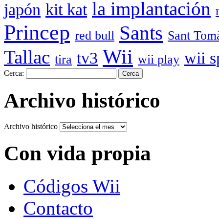
la implantación
japón
kit kat
Princep
Sants
red bull
Sant Tom
Wii
Tallac
tv3
wii s
tira
wii play
Cerca:
Archivo histórico
Archivo histórico
Con vida propia
Códigos Wii
Contacto