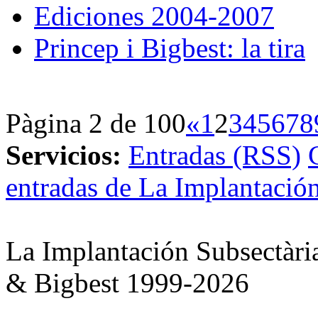
Ediciones 2004-2007
Princep i Bigbest: la tira
Pàgina 2 de 100
«
1
2
3
4
5
6
7
8
Servicios:
Entradas (RSS)
entradas de La Implantación
La Implantación Subsectàri
& Bigbest 1999-2026