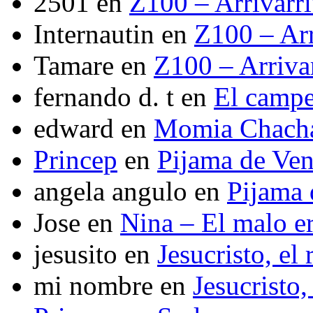
2501
en
Z100 – Arrivarr
Internautin
en
Z100 – Arr
Tamare
en
Z100 – Arriva
fernando d. t
en
El camp
edward
en
Momia Chach
Princep
en
Pijama de Ve
angela angulo
en
Pijama
Jose
en
Nina – El malo er
jesusito
en
Jesucristo, el
mi nombre
en
Jesucristo,