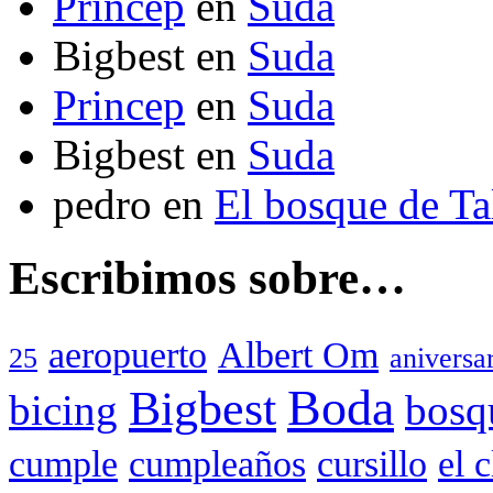
Princep
en
Suda
Bigbest
en
Suda
Princep
en
Suda
Bigbest
en
Suda
pedro
en
El bosque de T
Escribimos sobre…
aeropuerto
Albert Om
25
aniversa
Boda
Bigbest
bicing
bosq
cumple
cumpleaños
cursillo
el 