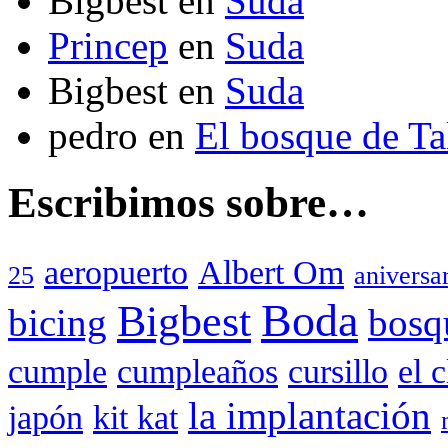
Bigbest
en
Suda
Princep
en
Suda
Bigbest
en
Suda
pedro
en
El bosque de T
Escribimos sobre…
aeropuerto
Albert Om
25
aniversa
Boda
Bigbest
bicing
bosq
cumple
cumpleaños
cursillo
el 
la implantación
japón
kit kat