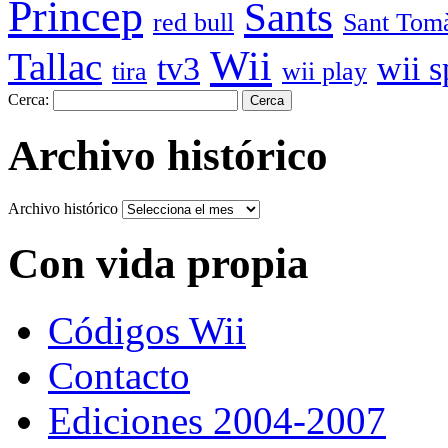
Princep
Sants
red bull
Sant Tom
Wii
Tallac
tv3
wii s
tira
wii play
Cerca:
Archivo histórico
Archivo histórico
Con vida propia
Códigos Wii
Contacto
Ediciones 2004-2007