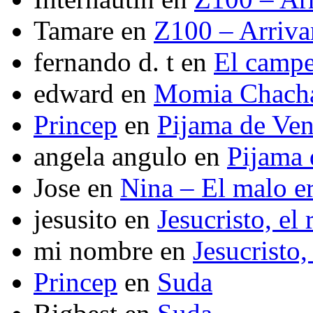
Tamare
en
Z100 – Arriva
fernando d. t
en
El camp
edward
en
Momia Chach
Princep
en
Pijama de Ve
angela angulo
en
Pijama
Jose
en
Nina – El malo er
jesusito
en
Jesucristo, el
mi nombre
en
Jesucristo,
Princep
en
Suda