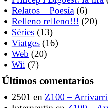
Relatos – Poesía
(6)
Relleno relleno!!!
(20)
Sèries
(13)
Viatges
(16)
Web
(20)
Wii
(7)
Últimos comentarios
2501
en
Z100 – Arrivarr
Internautin
en
Z100 – Arr