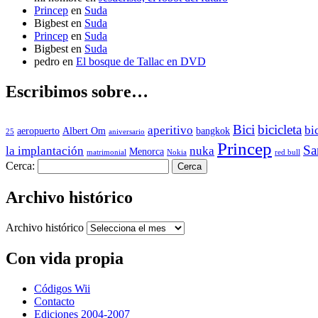
Princep
en
Suda
Bigbest
en
Suda
Princep
en
Suda
Bigbest
en
Suda
pedro
en
El bosque de Tallac en DVD
Escribimos sobre…
Bici
bicicleta
aperitivo
bi
aeropuerto
Albert Om
bangkok
25
aniversario
Princep
Sa
la implantación
nuka
Menorca
matrimonial
Nokia
red bull
Cerca:
Archivo histórico
Archivo histórico
Con vida propia
Códigos Wii
Contacto
Ediciones 2004-2007