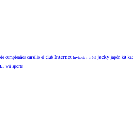
Internet
jacky
le
cumpleaños
cursillo
el club
japón
kit kat
Invitacion
inútil
wii sports
play