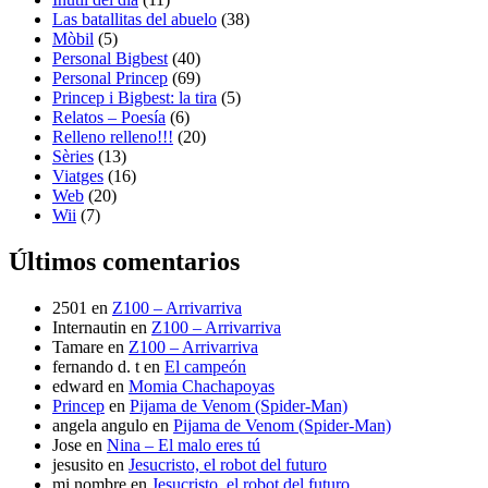
Las batallitas del abuelo
(38)
Mòbil
(5)
Personal Bigbest
(40)
Personal Princep
(69)
Princep i Bigbest: la tira
(5)
Relatos – Poesía
(6)
Relleno relleno!!!
(20)
Sèries
(13)
Viatges
(16)
Web
(20)
Wii
(7)
Últimos comentarios
2501
en
Z100 – Arrivarriva
Internautin
en
Z100 – Arrivarriva
Tamare
en
Z100 – Arrivarriva
fernando d. t
en
El campeón
edward
en
Momia Chachapoyas
Princep
en
Pijama de Venom (Spider-Man)
angela angulo
en
Pijama de Venom (Spider-Man)
Jose
en
Nina – El malo eres tú
jesusito
en
Jesucristo, el robot del futuro
mi nombre
en
Jesucristo, el robot del futuro