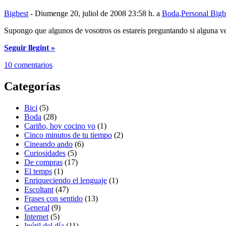
Bigbest
- Diumenge 20, juliol de 2008 23:58 h. a
Boda
,
Personal Bigb
Supongo que algunos de vosotros os estareis preguntando si alguna ve
Seguir llegint »
10 comentarios
Categorías
Bici
(5)
Boda
(28)
Cariño, hoy cocino yo
(1)
Cinco minutos de tu tiempo
(2)
Cineando ando
(6)
Curiosidades
(5)
De compras
(17)
El temps
(1)
Enriqueciendo el lenguaje
(1)
Escoltant
(47)
Frases con sentido
(13)
General
(9)
Internet
(5)
Inútil del día
(11)