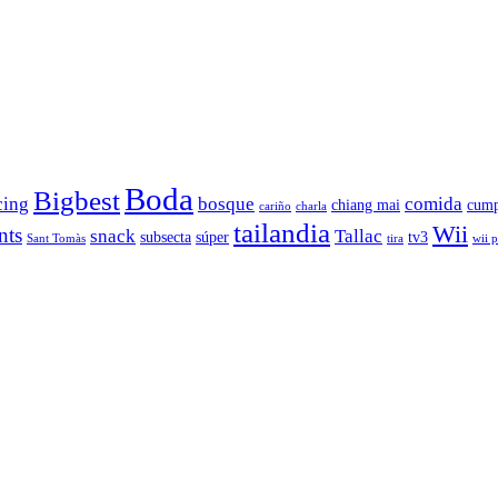
Boda
Bigbest
cing
bosque
comida
chiang mai
cump
cariño
charla
tailandia
Wii
nts
snack
Tallac
subsecta
súper
tv3
Sant Tomàs
tira
wii 