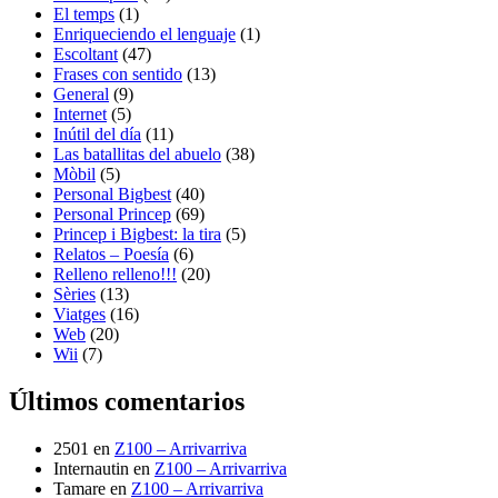
El temps
(1)
Enriqueciendo el lenguaje
(1)
Escoltant
(47)
Frases con sentido
(13)
General
(9)
Internet
(5)
Inútil del día
(11)
Las batallitas del abuelo
(38)
Mòbil
(5)
Personal Bigbest
(40)
Personal Princep
(69)
Princep i Bigbest: la tira
(5)
Relatos – Poesía
(6)
Relleno relleno!!!
(20)
Sèries
(13)
Viatges
(16)
Web
(20)
Wii
(7)
Últimos comentarios
2501
en
Z100 – Arrivarriva
Internautin
en
Z100 – Arrivarriva
Tamare
en
Z100 – Arrivarriva