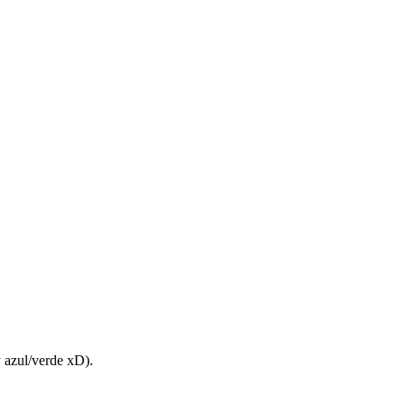
y azul/verde xD).