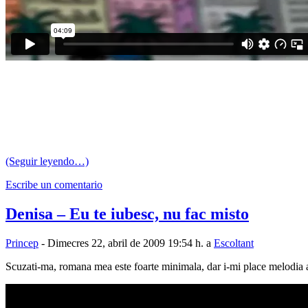
(Seguir leyendo…)
Escribe un comentario
Denisa – Eu te iubesc, nu fac misto
Princep
- Dimecres 22, abril de 2009 19:54 h. a
Escoltant
Scuzati-ma, romana mea este foarte minimala, dar i-mi place melodia as