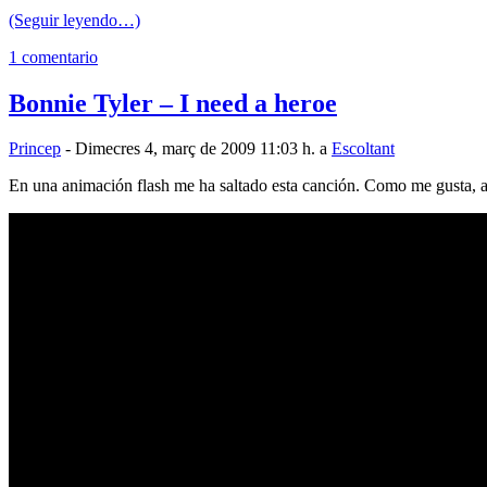
(Seguir leyendo…)
1 comentario
Bonnie Tyler – I need a heroe
Princep
- Dimecres 4, març de 2009 11:03 h. a
Escoltant
En una animación flash me ha saltado esta canción. Como me gusta, aq