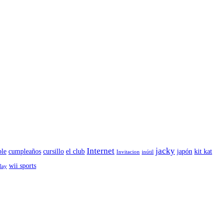
Internet
jacky
le
cumpleaños
cursillo
el club
japón
kit kat
Invitacion
inútil
wii sports
play