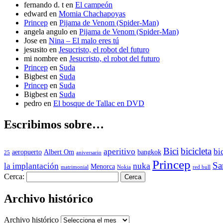
fernando d. t
en
El campeón
edward
en
Momia Chachapoyas
Princep
en
Pijama de Venom (Spider-Man)
angela angulo
en
Pijama de Venom (Spider-Man)
Jose
en
Nina – El malo eres tú
jesusito
en
Jesucristo, el robot del futuro
mi nombre
en
Jesucristo, el robot del futuro
Princep
en
Suda
Bigbest
en
Suda
Princep
en
Suda
Bigbest
en
Suda
pedro
en
El bosque de Tallac en DVD
Escribimos sobre…
Bici
bicicleta
aperitivo
bi
aeropuerto
Albert Om
bangkok
25
aniversario
Princep
Sa
la implantación
nuka
Menorca
matrimonial
Nokia
red bull
Cerca:
Archivo histórico
Archivo histórico