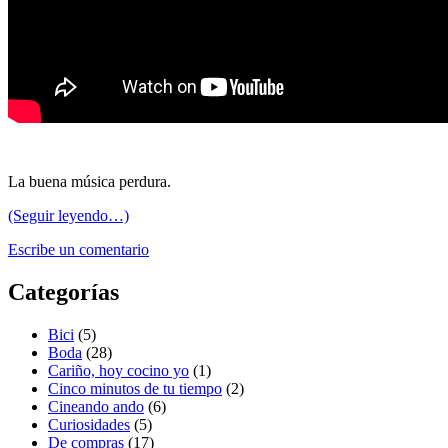
La buena música perdura.
(Seguir leyendo…)
Escribe un comentario
Categorías
Bici
(5)
Boda
(28)
Cariño, hoy cocino yo
(1)
Cinco minutos de tu tiempo
(2)
Cineando ando
(6)
Curiosidades
(5)
De compras
(17)