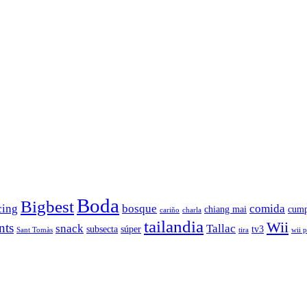
Boda
Bigbest
cing
bosque
comida
chiang mai
cump
cariño
charla
tailandia
Wii
nts
snack
Tallac
subsecta
súper
tv3
Sant Tomàs
tira
wii 