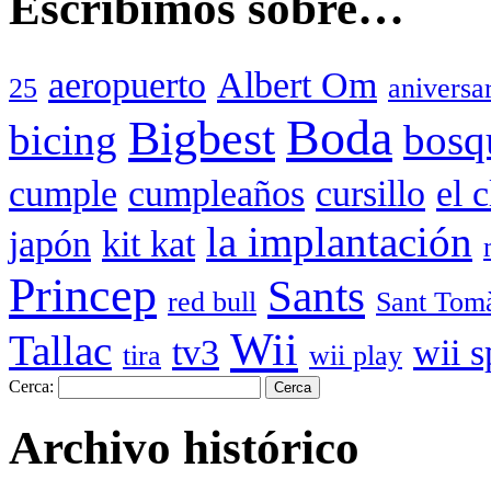
Escribimos sobre…
aeropuerto
Albert Om
25
aniversa
Boda
Bigbest
bicing
bosq
cumple
cumpleaños
cursillo
el 
la implantación
japón
kit kat
Princep
Sants
red bull
Sant Tom
Wii
Tallac
tv3
wii s
tira
wii play
Cerca:
Archivo histórico