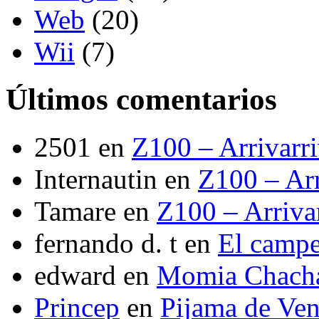
Web
(20)
Wii
(7)
Últimos comentarios
2501
en
Z100 – Arrivarr
Internautin
en
Z100 – Arr
Tamare
en
Z100 – Arriva
fernando d. t
en
El camp
edward
en
Momia Chach
Princep
en
Pijama de Ve