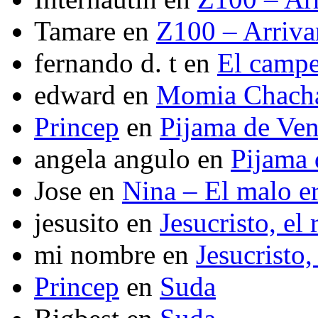
Tamare
en
Z100 – Arriva
fernando d. t
en
El camp
edward
en
Momia Chach
Princep
en
Pijama de Ve
angela angulo
en
Pijama
Jose
en
Nina – El malo er
jesusito
en
Jesucristo, el
mi nombre
en
Jesucristo,
Princep
en
Suda