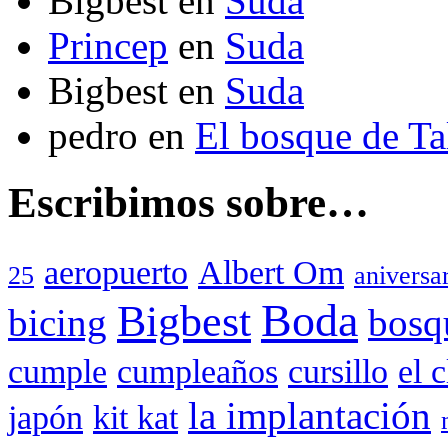
Bigbest
en
Suda
Princep
en
Suda
Bigbest
en
Suda
pedro
en
El bosque de T
Escribimos sobre…
aeropuerto
Albert Om
25
aniversa
Boda
Bigbest
bicing
bosq
cumple
cumpleaños
cursillo
el 
la implantación
japón
kit kat