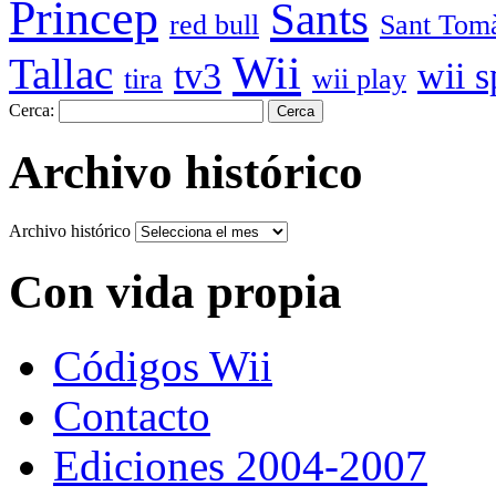
Princep
Sants
red bull
Sant Tom
Wii
Tallac
tv3
wii s
tira
wii play
Cerca:
Archivo histórico
Archivo histórico
Con vida propia
Códigos Wii
Contacto
Ediciones 2004-2007