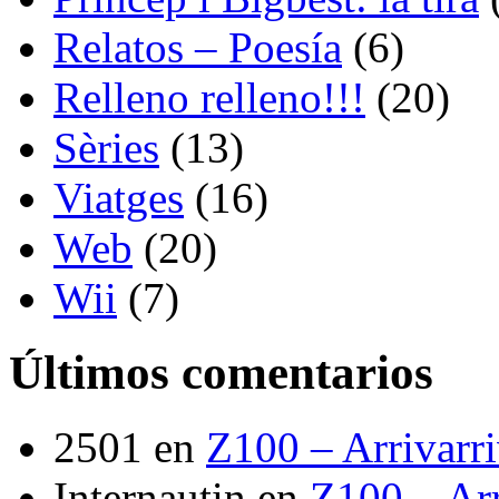
Relatos – Poesía
(6)
Relleno relleno!!!
(20)
Sèries
(13)
Viatges
(16)
Web
(20)
Wii
(7)
Últimos comentarios
2501
en
Z100 – Arrivarr
Internautin
en
Z100 – Arr