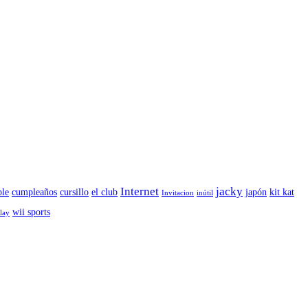
Internet
jacky
le
cumpleaños
cursillo
el club
japón
kit kat
Invitacion
inútil
wii sports
play