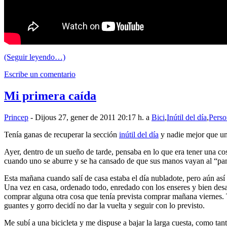
(Seguir leyendo…)
Escribe un comentario
Mi primera caída
Princep
- Dijous 27, gener de 2011 20:17 h. a
Bici
,
Inútil del día
,
Perso
Tenía ganas de recuperar la sección
inútil del día
y nadie mejor que u
Ayer, dentro de un sueño de tarde, pensaba en lo que era tener una cos
cuando uno se aburre y se ha cansado de que sus manos vayan al “pa
Esta mañana cuando salí de casa estaba el día nubladote, pero aún as
Una vez en casa, ordenado todo, enredado con los enseres y bien des
comprar alguna otra cosa que tenía prevista comprar mañana viernes. 
guantes y gorro decidí no dar la vuelta y seguir con lo previsto.
Me subí a una bicicleta y me dispuse a bajar la larga cuesta, como tant