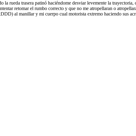
ndo la rueda trasera patinó haciéndome desviar levemente la trayectoria, 
 intentar retomar el rumbo correcto y que no me atropellaran o atropellar
xDDD) al manillar y mi cuerpo cual motorista extremo haciendo sus acr