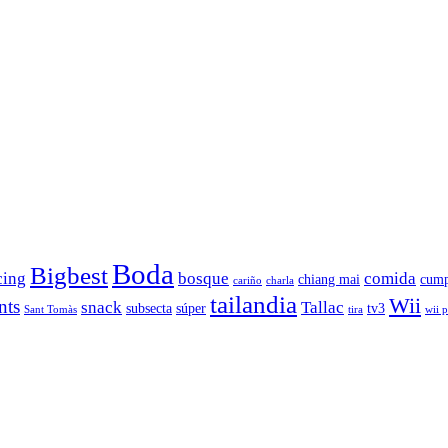
Boda
Bigbest
cing
bosque
comida
chiang mai
cump
cariño
charla
tailandia
Wii
nts
snack
Tallac
subsecta
súper
tv3
Sant Tomàs
tira
wii 