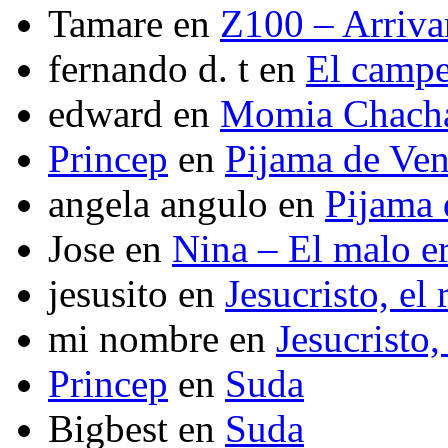
Tamare
en
Z100 – Arriva
fernando d. t
en
El camp
edward
en
Momia Chach
Princep
en
Pijama de Ve
angela angulo
en
Pijama
Jose
en
Nina – El malo er
jesusito
en
Jesucristo, el
mi nombre
en
Jesucristo,
Princep
en
Suda
Bigbest
en
Suda