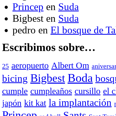
Princep
en
Suda
Bigbest
en
Suda
pedro
en
El bosque de T
Escribimos sobre…
aeropuerto
Albert Om
25
aniversa
Boda
Bigbest
bicing
bosq
cumple
cumpleaños
cursillo
el 
la implantación
japón
kit kat
Princep
Sants