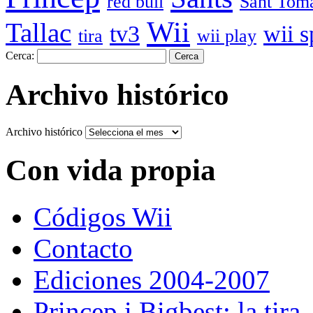
red bull
Sant Tom
Wii
Tallac
tv3
wii s
tira
wii play
Cerca:
Archivo histórico
Archivo histórico
Con vida propia
Códigos Wii
Contacto
Ediciones 2004-2007
Princep i Bigbest: la tira