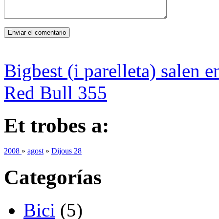
Bigbest (i parelleta) salen 
Red Bull 355
Et trobes a:
2008
»
agost
»
Dijous 28
Categorías
Bici
(5)