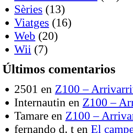
Sèries
(13)
Viatges
(16)
Web
(20)
Wii
(7)
Últimos comentarios
2501
en
Z100 – Arrivarr
Internautin
en
Z100 – Arr
Tamare
en
Z100 – Arriva
fernando d. t
en
El camp