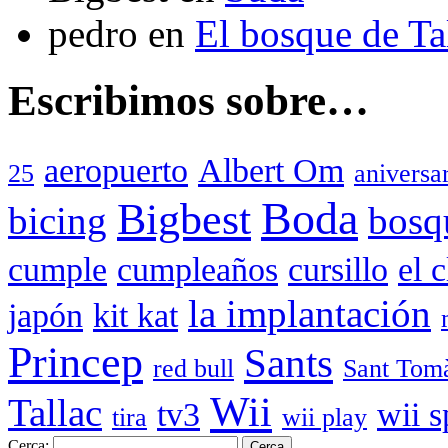
pedro
en
El bosque de T
Escribimos sobre…
aeropuerto
Albert Om
25
aniversa
Boda
Bigbest
bicing
bosq
cumple
cumpleaños
cursillo
el 
la implantación
japón
kit kat
Princep
Sants
red bull
Sant Tom
Wii
Tallac
tv3
wii s
tira
wii play
Cerca: