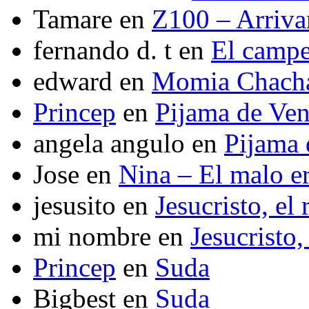
Tamare
en
Z100 – Arriva
fernando d. t
en
El camp
edward
en
Momia Chach
Princep
en
Pijama de Ve
angela angulo
en
Pijama
Jose
en
Nina – El malo er
jesusito
en
Jesucristo, el
mi nombre
en
Jesucristo,
Princep
en
Suda
Bigbest
en
Suda