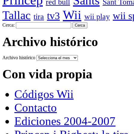
Sants
red bull
Sant Tom
Wii
Tallac
tv3
wii s
tira
wii play
Cerca:
Archivo histórico
Archivo histórico
Con vida propia
Códigos Wii
Contacto
Ediciones 2004-2007