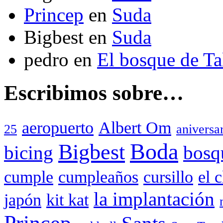
Princep
en
Suda
Bigbest
en
Suda
pedro
en
El bosque de T
Escribimos sobre…
aeropuerto
Albert Om
25
aniversa
Boda
Bigbest
bicing
bosq
cumple
cumpleaños
cursillo
el 
la implantación
japón
kit kat
Princep