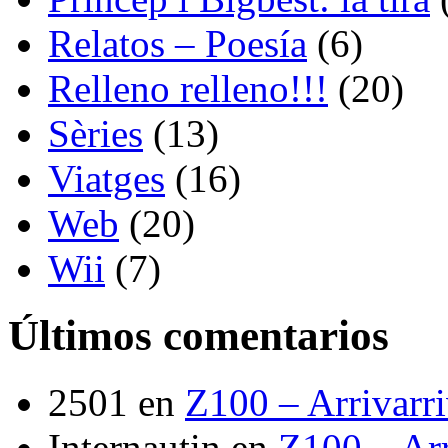
Relatos – Poesía
(6)
Relleno relleno!!!
(20)
Sèries
(13)
Viatges
(16)
Web
(20)
Wii
(7)
Últimos comentarios
2501
en
Z100 – Arrivarr
Internautin
en
Z100 – Arr