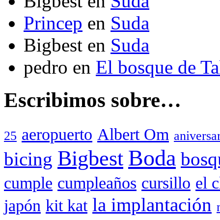
Bigbest
en
Suda
Princep
en
Suda
Bigbest
en
Suda
pedro
en
El bosque de T
Escribimos sobre…
aeropuerto
Albert Om
25
aniversa
Boda
Bigbest
bicing
bosq
cumple
cumpleaños
cursillo
el 
la implantación
japón
kit kat