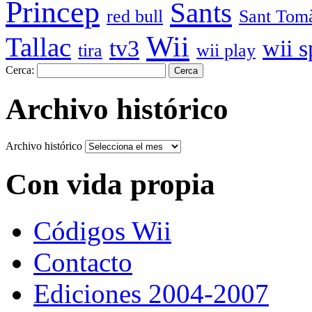
Princep
Sants
red bull
Sant Tom
Wii
Tallac
tv3
wii s
tira
wii play
Cerca:
Archivo histórico
Archivo histórico
Con vida propia
Códigos Wii
Contacto
Ediciones 2004-2007