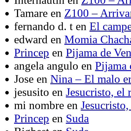
Tamare
en
Z100 – Arriva
fernando d. t
en
El camp
edward
en
Momia Chach
Princep
en
Pijama de Ve
angela angulo
en
Pijama
Jose
en
Nina – El malo er
jesusito
en
Jesucristo, el
mi nombre
en
Jesucristo,
Princep
en
Suda