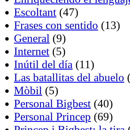
Escoltant
(47)
Frases con sentido
(13)
General
(9)
Internet
(5)
Inútil del día
(11)
Las batallitas del abuelo
(
Mòbil
(5)
Personal Bigbest
(40)
Personal Princep
(69)
Princep i Bigbest: la tira