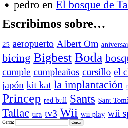
pedro
en
El bosque de T
Escribimos sobre…
aeropuerto
Albert Om
25
aniversa
Boda
Bigbest
bicing
bosq
cumple
cumpleaños
cursillo
el 
la implantación
japón
kit kat
Princep
Sants
red bull
Sant Tom
Wii
Tallac
tv3
wii s
tira
wii play
Cerca: