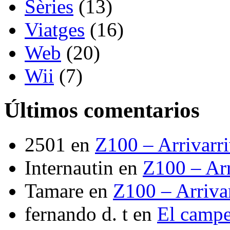
Sèries
(13)
Viatges
(16)
Web
(20)
Wii
(7)
Últimos comentarios
2501
en
Z100 – Arrivarr
Internautin
en
Z100 – Arr
Tamare
en
Z100 – Arriva
fernando d. t
en
El camp