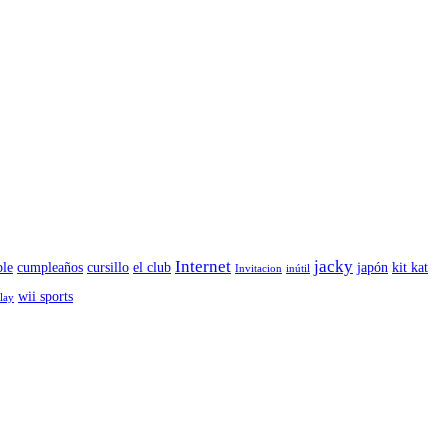
Internet
jacky
le
cumpleaños
cursillo
el club
japón
kit kat
Invitacion
inútil
wii sports
play