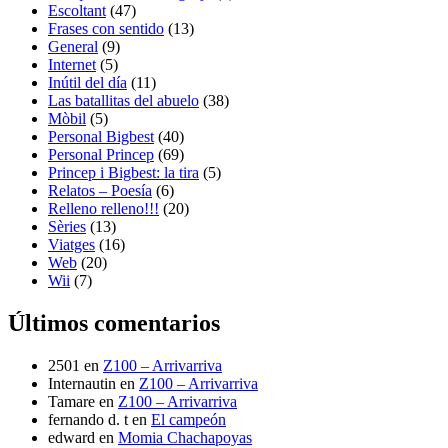
Escoltant
(47)
Frases con sentido
(13)
General
(9)
Internet
(5)
Inútil del día
(11)
Las batallitas del abuelo
(38)
Mòbil
(5)
Personal Bigbest
(40)
Personal Princep
(69)
Princep i Bigbest: la tira
(5)
Relatos – Poesía
(6)
Relleno relleno!!!
(20)
Sèries
(13)
Viatges
(16)
Web
(20)
Wii
(7)
Últimos comentarios
2501
en
Z100 – Arrivarriva
Internautin
en
Z100 – Arrivarriva
Tamare
en
Z100 – Arrivarriva
fernando d. t
en
El campeón
edward
en
Momia Chachapoyas