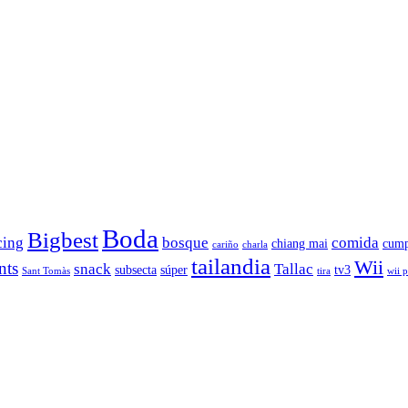
Boda
Bigbest
cing
bosque
comida
chiang mai
cump
cariño
charla
tailandia
Wii
nts
snack
Tallac
subsecta
súper
tv3
Sant Tomàs
tira
wii 