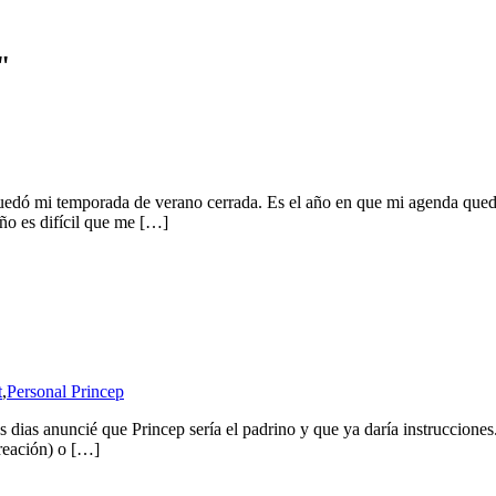
quedó mi temporada de verano cerrada. Es el año en que mi agenda que
ño es difícil que me […]
t
,
Personal Princep
s dias anuncié que Princep sería el padrino y que ya daría instruccio
reación) o […]