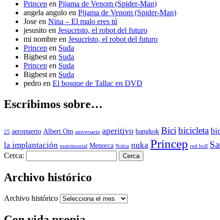
Princep
en
Pijama de Venom (Spider-Man)
angela angulo
en
Pijama de Venom (Spider-Man)
Jose
en
Nina – El malo eres tú
jesusito
en
Jesucristo, el robot del futuro
mi nombre
en
Jesucristo, el robot del futuro
Princep
en
Suda
Bigbest
en
Suda
Princep
en
Suda
Bigbest
en
Suda
pedro
en
El bosque de Tallac en DVD
Escribimos sobre…
Bici
bicicleta
aperitivo
bi
aeropuerto
Albert Om
bangkok
25
aniversario
Princep
Sa
la implantación
nuka
Menorca
matrimonial
Nokia
red bull
Cerca:
Archivo histórico
Archivo histórico
Con vida propia