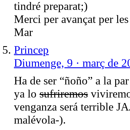
tindré preparat;)
Merci per avançat per les
Mar
Princep
Diumenge, 9 · març de 2
Ha de ser “ñoño” a la pa
ya lo
sufriremos
viviremos
venganza será terrible 
malévola-).