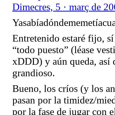
Dimecres, 5 · març de 20
Yasabíadóndememetíacu
Entretenido estaré fijo, 
“todo puesto” (léase vest
xDDD) y aún queda, así q
grandioso.
Bueno, los críos (y los 
pasan por la timidez/mie
por la fase de jugar con e