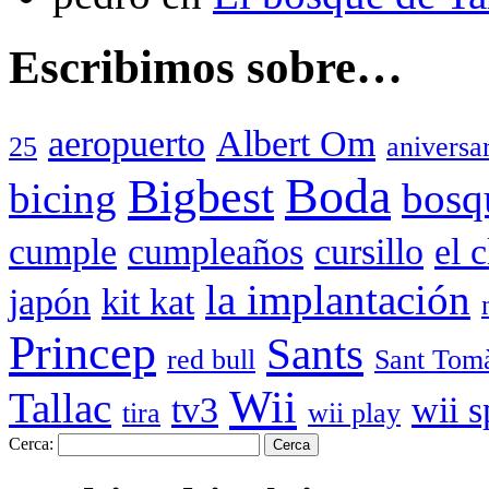
Escribimos sobre…
aeropuerto
Albert Om
25
aniversa
Boda
Bigbest
bicing
bosq
cumple
cumpleaños
cursillo
el 
la implantación
japón
kit kat
Princep
Sants
red bull
Sant Tom
Wii
Tallac
tv3
wii s
tira
wii play
Cerca: