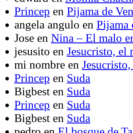
Princep
en
Pijama de Ve
angela angulo
en
Pijama
Jose
en
Nina – El malo er
jesusito
en
Jesucristo, el
mi nombre
en
Jesucristo,
Princep
en
Suda
Bigbest
en
Suda
Princep
en
Suda
Bigbest
en
Suda
pedro
en
El bosque de T