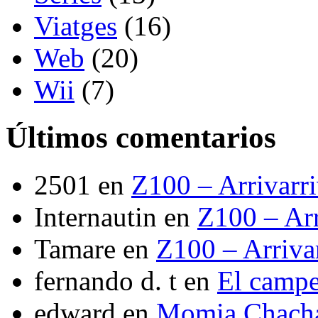
Viatges
(16)
Web
(20)
Wii
(7)
Últimos comentarios
2501
en
Z100 – Arrivarr
Internautin
en
Z100 – Arr
Tamare
en
Z100 – Arriva
fernando d. t
en
El camp
edward
en
Momia Chach