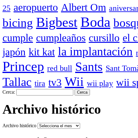
aeropuerto
Albert Om
25
aniversa
Boda
Bigbest
bicing
bosq
cumple
cumpleaños
cursillo
el 
la implantación
japón
kit kat
Princep
Sants
red bull
Sant Tom
Wii
Tallac
tv3
wii s
tira
wii play
Cerca:
Archivo histórico
Archivo histórico