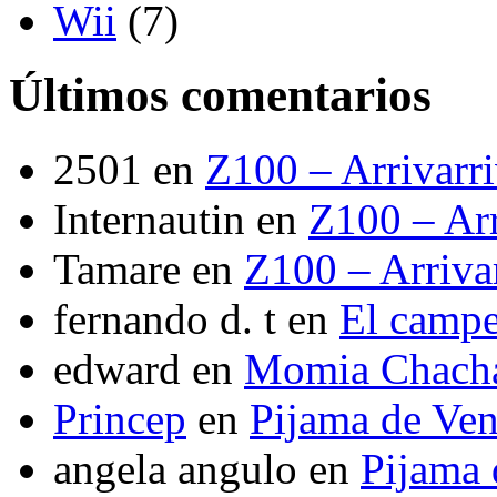
Wii
(7)
Últimos comentarios
2501
en
Z100 – Arrivarr
Internautin
en
Z100 – Arr
Tamare
en
Z100 – Arriva
fernando d. t
en
El camp
edward
en
Momia Chach
Princep
en
Pijama de Ve
angela angulo
en
Pijama