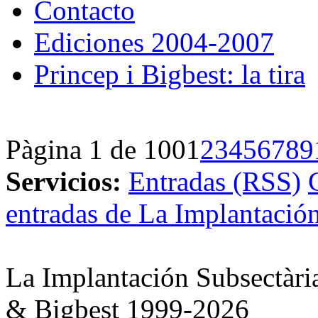
Contacto
Ediciones 2004-2007
Princep i Bigbest: la tira
Pàgina 1 de 100
1
2
3
4
5
6
7
8
9
Servicios:
Entradas (RSS)
entradas de La Implantación
La Implantación Subsectàri
& Bigbest 1999-2026