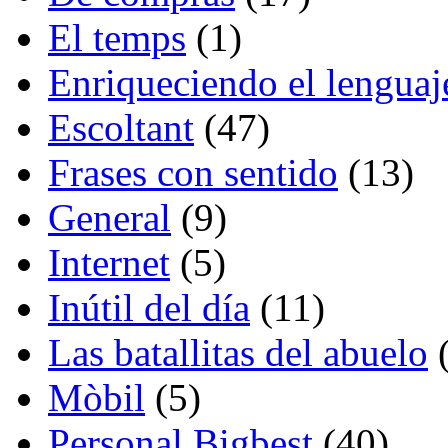
El temps
(1)
Enriqueciendo el lenguaj
Escoltant
(47)
Frases con sentido
(13)
General
(9)
Internet
(5)
Inútil del día
(11)
Las batallitas del abuelo
(
Mòbil
(5)
Personal Bigbest
(40)