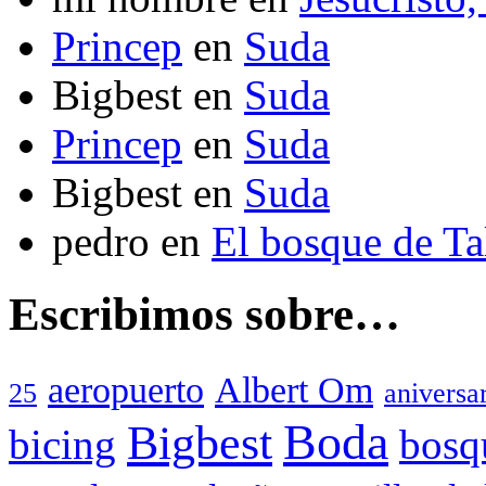
Princep
en
Suda
Bigbest
en
Suda
Princep
en
Suda
Bigbest
en
Suda
pedro
en
El bosque de T
Escribimos sobre…
aeropuerto
Albert Om
25
aniversa
Boda
Bigbest
bicing
bosq