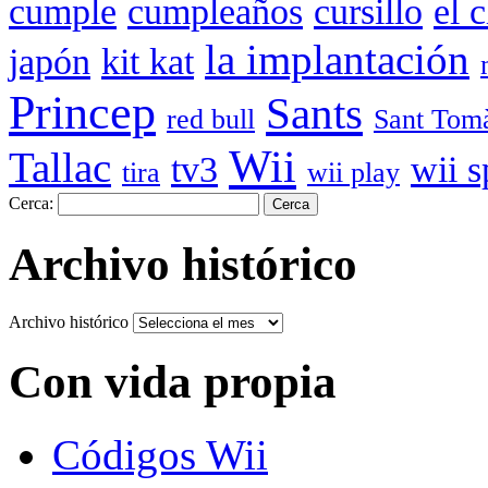
cumple
cumpleaños
cursillo
el 
la implantación
japón
kit kat
Princep
Sants
red bull
Sant Tom
Wii
Tallac
tv3
wii s
tira
wii play
Cerca:
Archivo histórico
Archivo histórico
Con vida propia
Códigos Wii