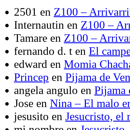
2501
en
Z100 – Arrivarr
Internautin
en
Z100 – Arr
Tamare
en
Z100 – Arriva
fernando d. t
en
El camp
edward
en
Momia Chach
Princep
en
Pijama de Ve
angela angulo
en
Pijama
Jose
en
Nina – El malo er
jesusito
en
Jesucristo, el
mi nombre
en
Jesucristo,