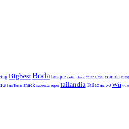
Boda
Bigbest
cing
bosque
comida
chiang mai
cump
cariño
charla
tailandia
Wii
nts
snack
Tallac
subsecta
súper
tv3
Sant Tomàs
tira
wii 