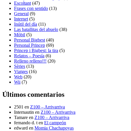
Escoltant
(47)
Frases con sentido
(13)
General
(9)
Internet
(5)
Inútil del día
(11)
Las batallitas del abuelo
(38)
Mòbil
(5)
Personal Bigbest
(40)
Personal Princep
(69)
Princep i Bigbest: la tira
(5)
Relatos – Poesía
(6)
Relleno relleno!!!
(20)
Sèries
(13)
Viatges
(16)
Web
(20)
Wii
(7)
Últimos comentarios
2501
en
Z100 – Arrivarriva
Internautin
en
Z100 – Arrivarriva
Tamare
en
Z100 – Arrivarriva
fernando d. t
en
El campeón
edward
en
Momia Chachapoyas