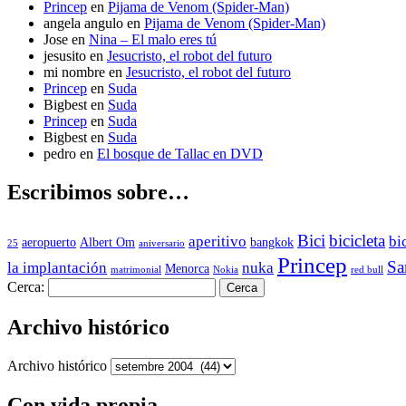
Princep
en
Pijama de Venom (Spider-Man)
angela angulo
en
Pijama de Venom (Spider-Man)
Jose
en
Nina – El malo eres tú
jesusito
en
Jesucristo, el robot del futuro
mi nombre
en
Jesucristo, el robot del futuro
Princep
en
Suda
Bigbest
en
Suda
Princep
en
Suda
Bigbest
en
Suda
pedro
en
El bosque de Tallac en DVD
Escribimos sobre…
Bici
bicicleta
aperitivo
bi
aeropuerto
Albert Om
bangkok
25
aniversario
Princep
Sa
la implantación
nuka
Menorca
matrimonial
Nokia
red bull
Cerca:
Archivo histórico
Archivo histórico
Con vida propia