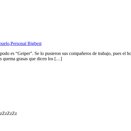
abuelo
,
Personal Bigbest
podo es “Geiper”. Se lo pusieron sus compañeros de trabajo, pues el h
s quema grasas que dicen los […]
zZzZzZzZz