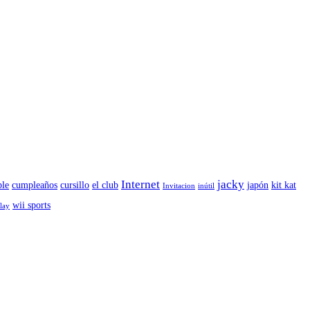
Internet
jacky
le
cumpleaños
cursillo
el club
japón
kit kat
Invitacion
inútil
wii sports
play