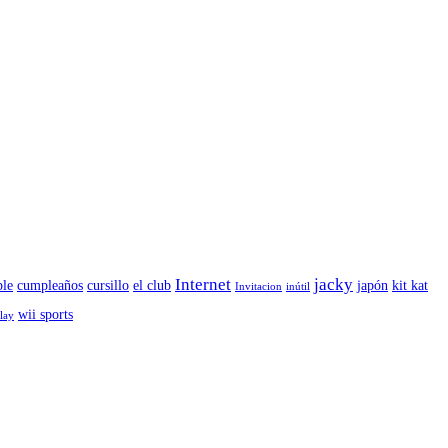
Internet
jacky
le
cumpleaños
cursillo
el club
japón
kit kat
Invitacion
inútil
wii sports
play