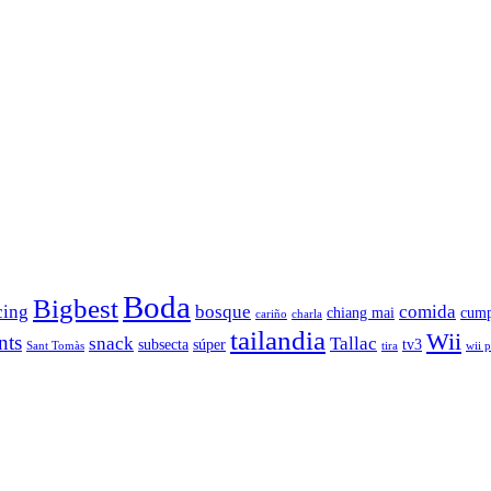
Boda
Bigbest
cing
bosque
comida
chiang mai
cump
cariño
charla
tailandia
Wii
nts
snack
Tallac
subsecta
súper
tv3
Sant Tomàs
tira
wii 