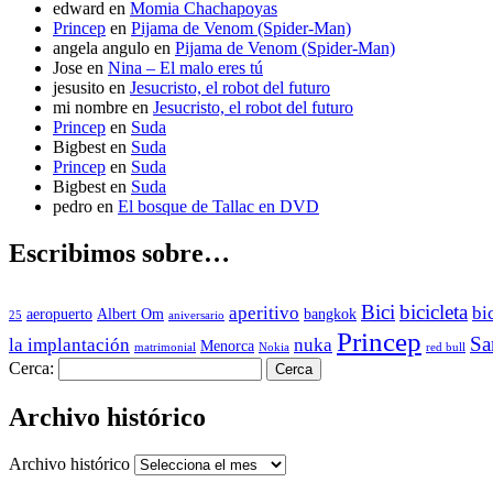
edward
en
Momia Chachapoyas
Princep
en
Pijama de Venom (Spider-Man)
angela angulo
en
Pijama de Venom (Spider-Man)
Jose
en
Nina – El malo eres tú
jesusito
en
Jesucristo, el robot del futuro
mi nombre
en
Jesucristo, el robot del futuro
Princep
en
Suda
Bigbest
en
Suda
Princep
en
Suda
Bigbest
en
Suda
pedro
en
El bosque de Tallac en DVD
Escribimos sobre…
Bici
bicicleta
aperitivo
bi
aeropuerto
Albert Om
bangkok
25
aniversario
Princep
Sa
la implantación
nuka
Menorca
matrimonial
Nokia
red bull
Cerca:
Archivo histórico
Archivo histórico