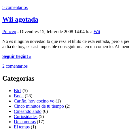
5 comentarios
Wii agotada
Princep
- Divendres 15, febrer de 2008 14:04 h. a
Wii
No es ninguna novedad lo que reza el título de esta entrada, pero a p
a día de hoy, es casi imposible conseguir una en un comercio. Al me
Seguir llegint »
2 comentarios
Categorías
Bici
(5)
Boda
(28)
Cariño, hoy cocino yo
(1)
Cinco minutos de tu tiempo
(2)
Cineando ando
(6)
Curiosidades
(5)
De compras
(17)
El temps
(1)