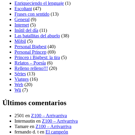
Enriqueciendo el lenguaje
(1)
Escoltant
(47)
Frases con sentido
(13)
General
(9)
Internet
(5)
Inútil del día
(11)
Las batallitas del abuelo
(38)
Mòbil
(5)
Personal Bigbest
(40)
Personal Princep
(69)
Princep i Bigbest: la tira
(5)
Relatos – Poesía
(6)
Relleno relleno!!!
(20)
Sèries
(13)
Viatges
(16)
Web
(20)
Wii
(7)
Últimos comentarios
2501
en
Z100 – Arrivarriva
Internautin
en
Z100 – Arrivarriva
Tamare
en
Z100 – Arrivarriva
fernando d. t
en
El campeón