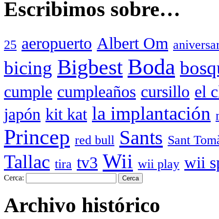
Escribimos sobre…
aeropuerto
Albert Om
25
aniversa
Boda
Bigbest
bicing
bosq
cumple
cumpleaños
cursillo
el 
la implantación
japón
kit kat
Princep
Sants
red bull
Sant Tom
Wii
Tallac
tv3
wii s
tira
wii play
Cerca:
Archivo histórico