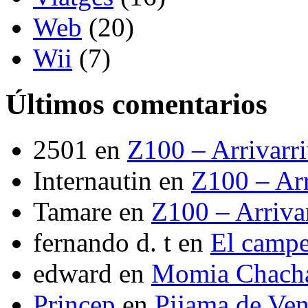
Web
(20)
Wii
(7)
Últimos comentarios
2501
en
Z100 – Arrivarr
Internautin
en
Z100 – Arr
Tamare
en
Z100 – Arriva
fernando d. t
en
El camp
edward
en
Momia Chach
Princep
en
Pijama de Ve