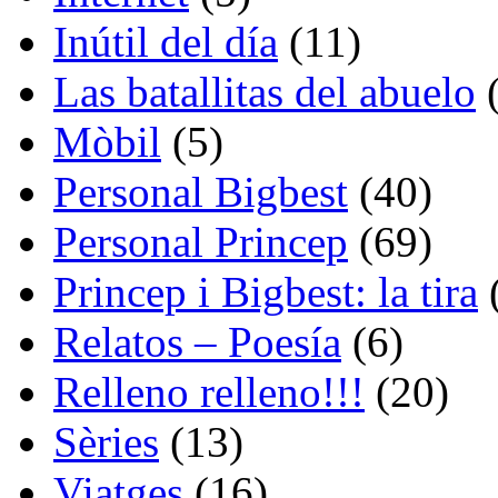
Inútil del día
(11)
Las batallitas del abuelo
(
Mòbil
(5)
Personal Bigbest
(40)
Personal Princep
(69)
Princep i Bigbest: la tira
Relatos – Poesía
(6)
Relleno relleno!!!
(20)
Sèries
(13)
Viatges
(16)