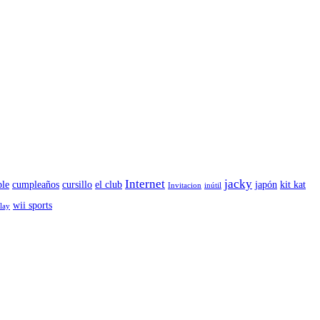
Internet
jacky
le
cumpleaños
cursillo
el club
japón
kit kat
Invitacion
inútil
wii sports
play