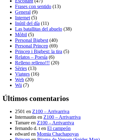
Escoltant
(47)
Frases con sentido
(13)
General
(9)
Internet
(5)
Inútil del día
(11)
Las batallitas del abuelo
(38)
Mòbil
(5)
Personal Bigbest
(40)
Personal Princep
(69)
Princep i Bigbest: la tira
(5)
Relatos – Poesía
(6)
Relleno relleno!!!
(20)
Sèries
(13)
Viatges
(16)
Web
(20)
Wii
(7)
Últimos comentarios
2501
en
Z100 – Arrivarriva
Internautin
en
Z100 – Arrivarriva
Tamare
en
Z100 – Arrivarriva
fernando d. t
en
El campeón
edward
en
Momia Chachapoyas
Princep
en
Pijama de Venom (Spider-Man)