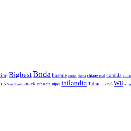
Boda
Bigbest
cing
bosque
comida
chiang mai
cump
cariño
charla
tailandia
Wii
nts
snack
Tallac
subsecta
súper
tv3
Sant Tomàs
tira
wii 