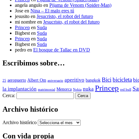
angela angulo
en
Pijama de Venom (Spider-Man)
Jose
en
Nina – El malo eres tú
jesusito
en
Jesucristo, el robot del futuro
mi nombre
en
Jesucristo, el robot del futuro
Princep
en
Suda
Bigbest
en
Suda
Princep
en
Suda
Bigbest
en
Suda
pedro
en
El bosque de Tallac en DVD
Escribimos sobre…
Bici
bicicleta
aperitivo
bi
aeropuerto
Albert Om
bangkok
25
aniversario
Princep
Sa
la implantación
nuka
Menorca
matrimonial
Nokia
red bull
Cerca:
Archivo histórico
Archivo histórico
Con vida propia