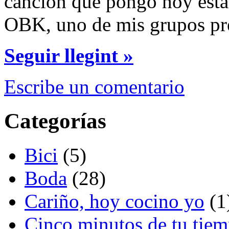
canción que pongo hoy está 
OBK, uno de mis grupos pre
Seguir llegint »
Escribe un comentario
Categorías
Bici
(5)
Boda
(28)
Cariño, hoy cocino yo
(1
Cinco minutos de tu tie