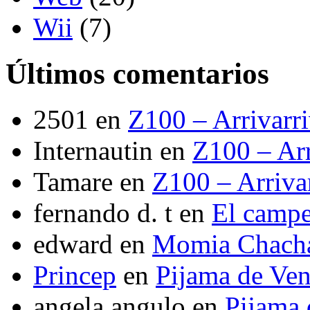
Wii
(7)
Últimos comentarios
2501
en
Z100 – Arrivarr
Internautin
en
Z100 – Arr
Tamare
en
Z100 – Arriva
fernando d. t
en
El camp
edward
en
Momia Chach
Princep
en
Pijama de Ve
angela angulo
en
Pijama