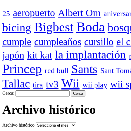
aeropuerto
Albert Om
25
aniversa
Boda
Bigbest
bicing
bosq
cumple
cumpleaños
cursillo
el 
la implantación
japón
kit kat
Princep
Sants
red bull
Sant Tom
Wii
Tallac
tv3
wii s
tira
wii play
Cerca:
Archivo histórico
Archivo histórico