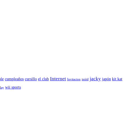
Internet
jacky
le
cumpleaños
cursillo
el club
japón
kit kat
Invitacion
inútil
wii sports
play