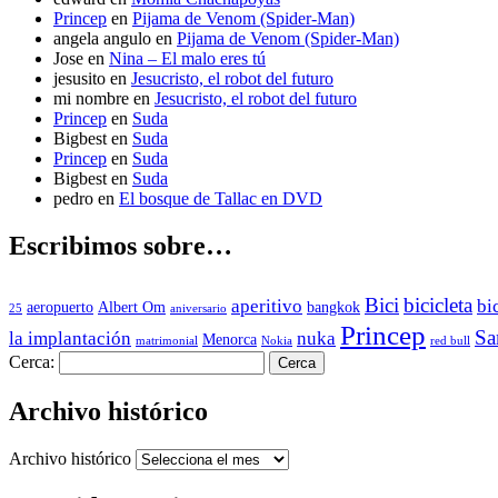
Princep
en
Pijama de Venom (Spider-Man)
angela angulo
en
Pijama de Venom (Spider-Man)
Jose
en
Nina – El malo eres tú
jesusito
en
Jesucristo, el robot del futuro
mi nombre
en
Jesucristo, el robot del futuro
Princep
en
Suda
Bigbest
en
Suda
Princep
en
Suda
Bigbest
en
Suda
pedro
en
El bosque de Tallac en DVD
Escribimos sobre…
Bici
bicicleta
aperitivo
bi
aeropuerto
Albert Om
bangkok
25
aniversario
Princep
Sa
la implantación
nuka
Menorca
matrimonial
Nokia
red bull
Cerca:
Archivo histórico
Archivo histórico