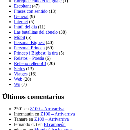
Enriqueciendo el lenguaje
(1)
Escoltant
(47)
Frases con sentido
(13)
General
(9)
Internet
(5)
Inútil del día
(11)
Las batallitas del abuelo
(38)
Mòbil
(5)
Personal Bigbest
(40)
Personal Princep
(69)
Princep i Bigbest: la tira
(5)
Relatos – Poesía
(6)
Relleno relleno!!!
(20)
Sèries
(13)
Viatges
(16)
Web
(20)
Wii
(7)
Últimos comentarios
2501
en
Z100 – Arrivarriva
Internautin
en
Z100 – Arrivarriva
Tamare
en
Z100 – Arrivarriva
fernando d. t
en
El campeón
edward
en
Momia Chachapoyas