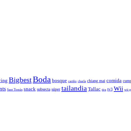
Boda
Bigbest
cing
bosque
comida
chiang mai
cump
cariño
charla
tailandia
Wii
nts
snack
Tallac
subsecta
súper
tv3
Sant Tomàs
tira
wii 