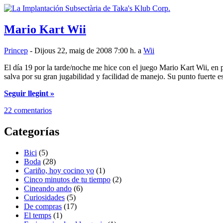
Mario Kart Wii
Princep
- Dijous 22, maig de 2008 7:00 h. a
Wii
El día 19 por la tarde/noche me hice con el juego Mario Kart Wii, en
salva por su gran jugabilidad y facilidad de manejo. Su punto fuerte 
Seguir llegint »
22 comentarios
Categorías
Bici
(5)
Boda
(28)
Cariño, hoy cocino yo
(1)
Cinco minutos de tu tiempo
(2)
Cineando ando
(6)
Curiosidades
(5)
De compras
(17)
El temps
(1)