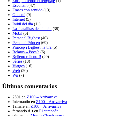
Enriqueciendo el lenguaje
(1)
Escoltant
(47)
Frases con sentido
(13)
General
(9)
Internet
(5)
Inútil del día
(11)
Las batallitas del abuelo
(38)
Mòbil
(5)
Personal Bigbest
(40)
Personal Princep
(69)
Princep i Bigbest: la tira
(5)
Relatos – Poesía
(6)
Relleno relleno!!!
(20)
Sèries
(13)
Viatges
(16)
Web
(20)
Wii
(7)
Últimos comentarios
2501
en
Z100 – Arrivarriva
Internautin
en
Z100 – Arrivarriva
Tamare
en
Z100 – Arrivarriva
fernando d. t
en
El campeón
edward
en
Momia Chachapoyas