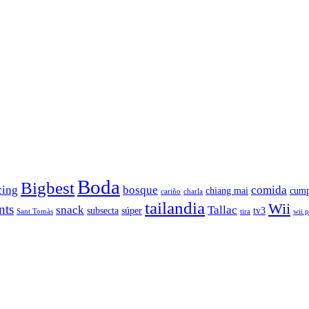
Boda
Bigbest
cing
bosque
comida
chiang mai
cump
cariño
charla
tailandia
Wii
nts
snack
Tallac
subsecta
súper
tv3
Sant Tomàs
tira
wii 