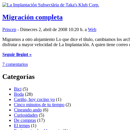
Migración completa
Princep
- Dimecres 2, abril de 2008 10:20 h. a
Web
Migramos a otro alojamiento Lo que dice el título, cambiamos los arc
disfrutar a mayor velocidad de La Implantación. A quien tiene correo 
Seguir llegint »
7 comentarios
Categorías
Bici
(5)
Boda
(28)
Cariño, hoy cocino yo
(1)
Cinco minutos de tu tiempo
(2)
Cineando ando
(6)
Curiosidades
(5)
De compras
(17)
El temps
(1)