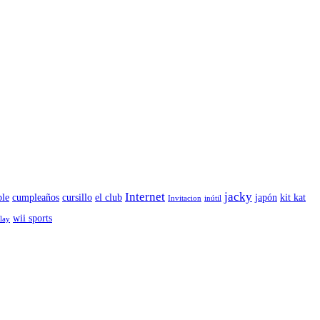
Internet
jacky
le
cumpleaños
cursillo
el club
japón
kit kat
Invitacion
inútil
wii sports
play