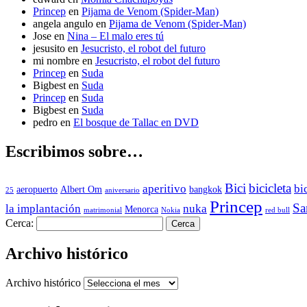
Princep
en
Pijama de Venom (Spider-Man)
angela angulo
en
Pijama de Venom (Spider-Man)
Jose
en
Nina – El malo eres tú
jesusito
en
Jesucristo, el robot del futuro
mi nombre
en
Jesucristo, el robot del futuro
Princep
en
Suda
Bigbest
en
Suda
Princep
en
Suda
Bigbest
en
Suda
pedro
en
El bosque de Tallac en DVD
Escribimos sobre…
Bici
bicicleta
aperitivo
bi
aeropuerto
Albert Om
bangkok
25
aniversario
Princep
Sa
la implantación
nuka
Menorca
matrimonial
Nokia
red bull
Cerca:
Archivo histórico
Archivo histórico