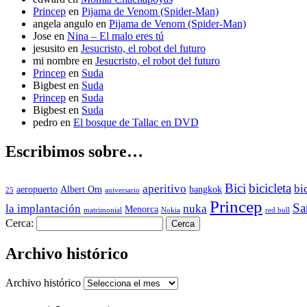
Princep
en
Pijama de Venom (Spider-Man)
angela angulo
en
Pijama de Venom (Spider-Man)
Jose
en
Nina – El malo eres tú
jesusito
en
Jesucristo, el robot del futuro
mi nombre
en
Jesucristo, el robot del futuro
Princep
en
Suda
Bigbest
en
Suda
Princep
en
Suda
Bigbest
en
Suda
pedro
en
El bosque de Tallac en DVD
Escribimos sobre…
Bici
bicicleta
aperitivo
bi
aeropuerto
Albert Om
bangkok
25
aniversario
Princep
Sa
la implantación
nuka
Menorca
matrimonial
Nokia
red bull
Cerca:
Archivo histórico
Archivo histórico