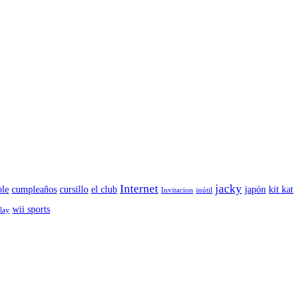
Internet
jacky
le
cumpleaños
cursillo
el club
japón
kit kat
Invitacion
inútil
wii sports
play