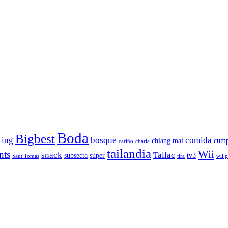
Boda
Bigbest
cing
bosque
comida
chiang mai
cump
cariño
charla
tailandia
Wii
nts
snack
Tallac
subsecta
súper
tv3
Sant Tomàs
tira
wii 