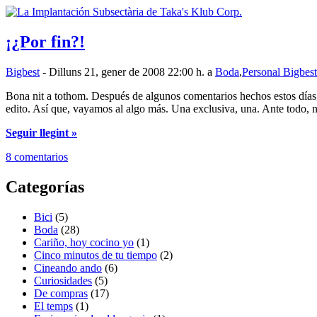
¡¿Por fin?!
Bigbest
- Dilluns 21, gener de 2008 22:00 h. a
Boda
,
Personal Bigbest
Bona nit a tothom. Después de algunos comentarios hechos estos días, po
edito. Así que, vayamos al algo más. Una exclusiva, una. Ante todo, 
Seguir llegint »
8 comentarios
Categorías
Bici
(5)
Boda
(28)
Cariño, hoy cocino yo
(1)
Cinco minutos de tu tiempo
(2)
Cineando ando
(6)
Curiosidades
(5)
De compras
(17)
El temps
(1)