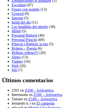
Enriqueciendo el lenguaje
(1)
Escoltant
(47)
Frases con sentido
(13)
General
(9)
Internet
(5)
Inútil del día
(11)
Las batallitas del abuelo
(38)
Mòbil
(5)
Personal Bigbest
(40)
Personal Princep
(69)
Princep i Bigbest: la tira
(5)
Relatos – Poesía
(6)
Relleno relleno!!!
(20)
Sèries
(13)
Viatges
(16)
Web
(20)
Wii
(7)
Últimos comentarios
2501
en
Z100 – Arrivarriva
Internautin
en
Z100 – Arrivarriva
Tamare
en
Z100 – Arrivarriva
fernando d. t
en
El campeón
edward
en
Momia Chachapoyas