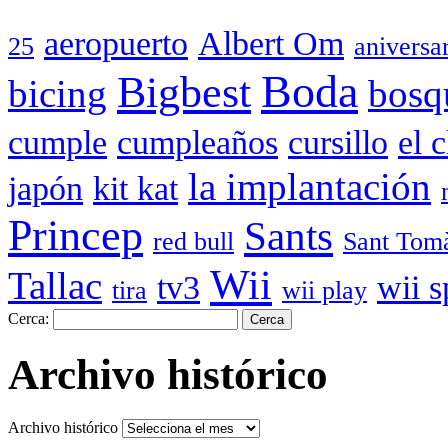
aeropuerto
Albert Om
25
aniversa
Boda
Bigbest
bicing
bosq
cumple
cumpleaños
cursillo
el 
la implantación
japón
kit kat
Princep
Sants
red bull
Sant Tom
Wii
Tallac
tv3
wii s
tira
wii play
Cerca:
Archivo histórico
Archivo histórico