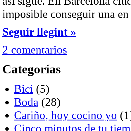
así sigue. En Barcelona ciud
imposible conseguir una en
Seguir llegint »
2 comentarios
Categorías
Bici
(5)
Boda
(28)
Cariño, hoy cocino yo
(1
Cinco minutos de tu tie