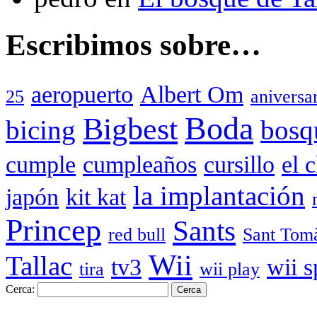
Escribimos sobre…
aeropuerto
Albert Om
25
aniversa
Boda
Bigbest
bicing
bosq
cumple
cumpleaños
cursillo
el 
la implantación
japón
kit kat
Princep
Sants
red bull
Sant Tom
Wii
Tallac
tv3
wii s
tira
wii play
Cerca: