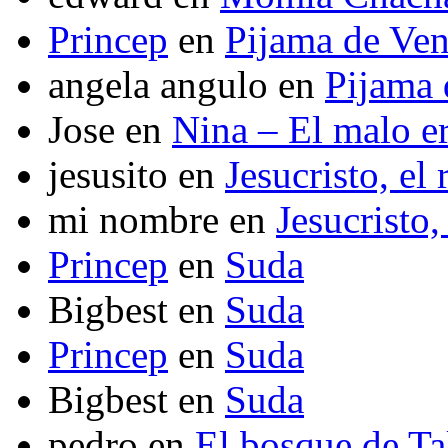
Princep
en
Pijama de Ve
angela angulo
en
Pijama
Jose
en
Nina – El malo er
jesusito
en
Jesucristo, el
mi nombre
en
Jesucristo,
Princep
en
Suda
Bigbest
en
Suda
Princep
en
Suda
Bigbest
en
Suda
pedro
en
El bosque de T