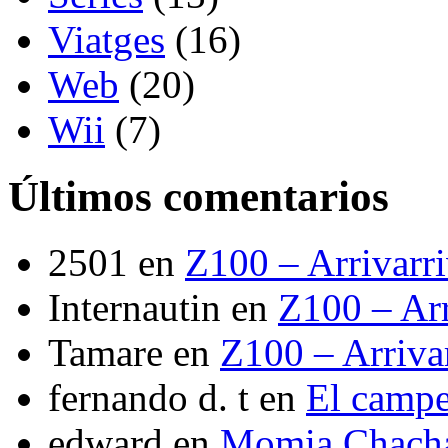
Viatges
(16)
Web
(20)
Wii
(7)
Últimos comentarios
2501
en
Z100 – Arrivarr
Internautin
en
Z100 – Arr
Tamare
en
Z100 – Arriva
fernando d. t
en
El camp
edward
en
Momia Chach