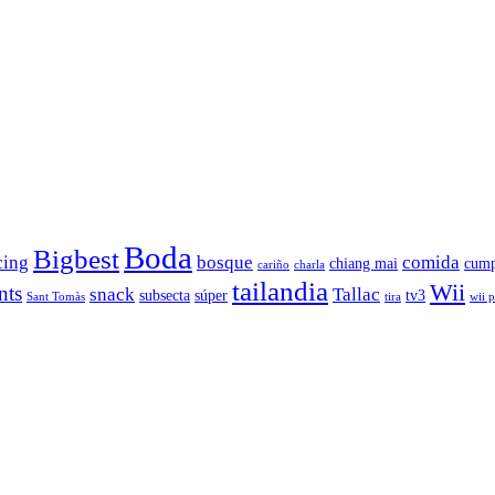
Boda
Bigbest
cing
bosque
comida
chiang mai
cump
cariño
charla
tailandia
Wii
nts
snack
Tallac
subsecta
súper
tv3
Sant Tomàs
tira
wii 