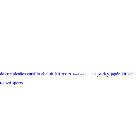
Internet
jacky
le
cumpleaños
cursillo
el club
japón
kit kat
Invitacion
inútil
wii sports
play