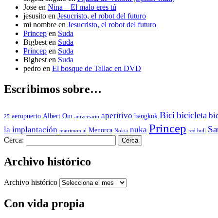
Jose
en
Nina – El malo eres tú
jesusito
en
Jesucristo, el robot del futuro
mi nombre
en
Jesucristo, el robot del futuro
Princep
en
Suda
Bigbest
en
Suda
Princep
en
Suda
Bigbest
en
Suda
pedro
en
El bosque de Tallac en DVD
Escribimos sobre…
Bici
bicicleta
aperitivo
bi
aeropuerto
Albert Om
bangkok
25
aniversario
Princep
Sa
la implantación
nuka
Menorca
matrimonial
Nokia
red bull
Cerca:
Archivo histórico
Archivo histórico
Con vida propia