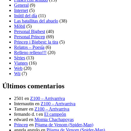
General
(9)
Internet
(5)
Inútil del día
(11)
Las batallitas del abuelo
(38)
Mòbil
(5)
Personal Bigbest
(40)
Personal Princep
(69)
Princep i Bigbest: la tira
(5)
Relatos – Poesía
(6)
Relleno relleno!!!
(20)
Sèries
(13)
Viatges
(16)
Web
(20)
Wii
(7)
Últimos comentarios
2501
en
Z100 – Arrivarriva
Internautin
en
Z100 – Arrivarriva
Tamare
en
Z100 – Arrivarriva
fernando d. t
en
El campeón
edward
en
Momia Chachapoyas
Princep
en
Pijama de Venom (Spider-Man)
angela angulo
en
Pijama de Venom (Spider-Man)