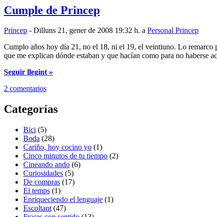
Cumple de Princep
Princep
- Dilluns 21, gener de 2008 19:32 h. a
Personal Princep
Cumplo años hoy día 21, no el 18, ni el 19, el veintiuno. Lo remarco p
que me explican dónde estaban y que hacían como para no haberse a
Seguir llegint »
2 comentarios
Categorías
Bici
(5)
Boda
(28)
Cariño, hoy cocino yo
(1)
Cinco minutos de tu tiempo
(2)
Cineando ando
(6)
Curiosidades
(5)
De compras
(17)
El temps
(1)
Enriqueciendo el lenguaje
(1)
Escoltant
(47)
Frases con sentido
(13)