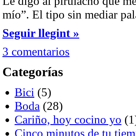
Le digo al pirulacho que me
mío”. El tipo sin mediar pa
Seguir llegint »
3 comentarios
Categorías
Bici
(5)
Boda
(28)
Cariño, hoy cocino yo
(1
Cinco minutos de tu tie