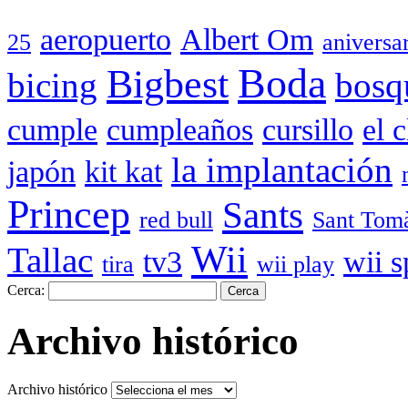
aeropuerto
Albert Om
25
aniversa
Boda
Bigbest
bicing
bosq
cumple
cumpleaños
cursillo
el 
la implantación
japón
kit kat
Princep
Sants
red bull
Sant Tom
Wii
Tallac
tv3
wii s
tira
wii play
Cerca:
Archivo histórico
Archivo histórico