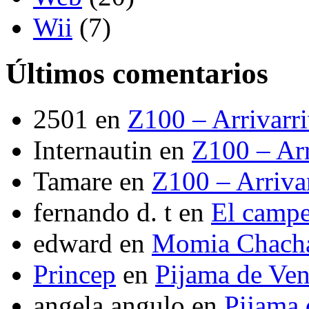
Wii
(7)
Últimos comentarios
2501
en
Z100 – Arrivarr
Internautin
en
Z100 – Arr
Tamare
en
Z100 – Arriva
fernando d. t
en
El camp
edward
en
Momia Chach
Princep
en
Pijama de Ve
angela angulo
en
Pijama