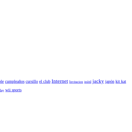
Internet
jacky
le
cumpleaños
cursillo
el club
japón
kit kat
Invitacion
inútil
wii sports
play