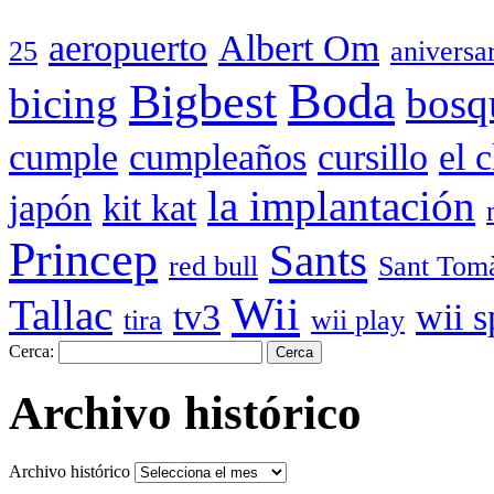
aeropuerto
Albert Om
25
aniversa
Boda
Bigbest
bicing
bosq
cumple
cumpleaños
cursillo
el 
la implantación
japón
kit kat
Princep
Sants
red bull
Sant Tom
Wii
Tallac
tv3
wii s
tira
wii play
Cerca:
Archivo histórico
Archivo histórico