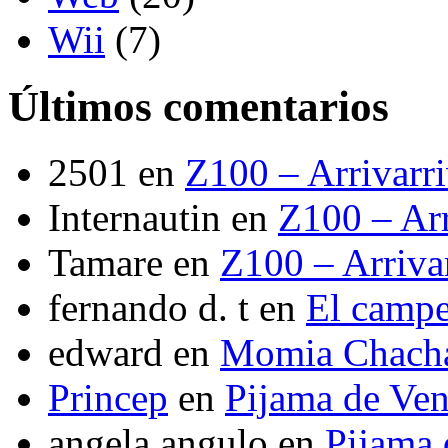
Wii
(7)
Últimos comentarios
2501
en
Z100 – Arrivarr
Internautin
en
Z100 – Arr
Tamare
en
Z100 – Arriva
fernando d. t
en
El camp
edward
en
Momia Chach
Princep
en
Pijama de Ve
angela angulo
en
Pijama