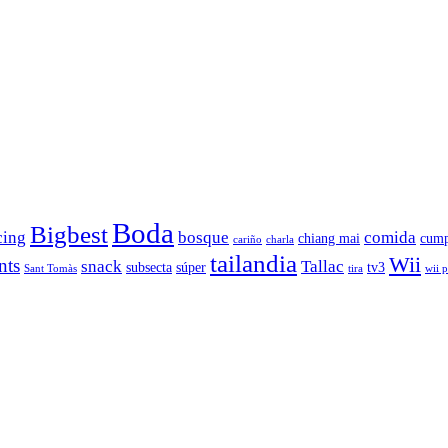
Boda
Bigbest
cing
bosque
comida
chiang mai
cump
cariño
charla
tailandia
Wii
nts
snack
Tallac
subsecta
súper
tv3
Sant Tomàs
tira
wii 