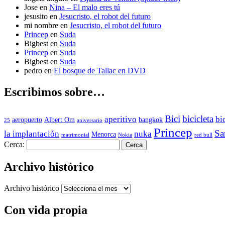
Jose
en
Nina – El malo eres tú
jesusito
en
Jesucristo, el robot del futuro
mi nombre
en
Jesucristo, el robot del futuro
Princep
en
Suda
Bigbest
en
Suda
Princep
en
Suda
Bigbest
en
Suda
pedro
en
El bosque de Tallac en DVD
Escribimos sobre…
Bici
bicicleta
aperitivo
bi
aeropuerto
Albert Om
bangkok
25
aniversario
Princep
Sa
la implantación
nuka
Menorca
matrimonial
Nokia
red bull
Cerca:
Archivo histórico
Archivo histórico
Con vida propia