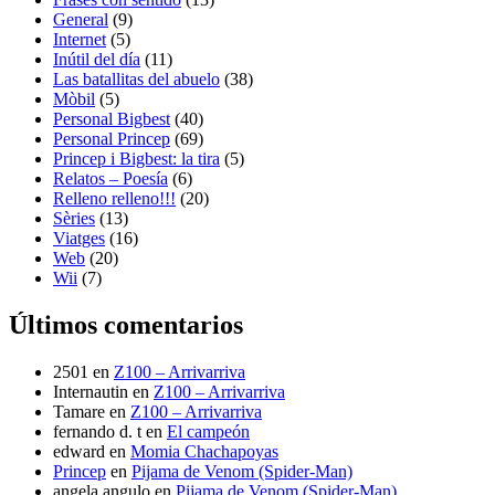
General
(9)
Internet
(5)
Inútil del día
(11)
Las batallitas del abuelo
(38)
Mòbil
(5)
Personal Bigbest
(40)
Personal Princep
(69)
Princep i Bigbest: la tira
(5)
Relatos – Poesía
(6)
Relleno relleno!!!
(20)
Sèries
(13)
Viatges
(16)
Web
(20)
Wii
(7)
Últimos comentarios
2501
en
Z100 – Arrivarriva
Internautin
en
Z100 – Arrivarriva
Tamare
en
Z100 – Arrivarriva
fernando d. t
en
El campeón
edward
en
Momia Chachapoyas
Princep
en
Pijama de Venom (Spider-Man)
angela angulo
en
Pijama de Venom (Spider-Man)