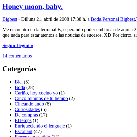
Honey moon, baby.
Bigbest
- Dilluns 21, abril de 2008 17:38 h. a
Boda
,
Personal Bigbest
,
Me encuentro en la terminal B, esperando poder embarcar de aqui a 2
que nada para estar atentos a las noticias de sucesos. XD Por cierto, 
Seguir llegint »
14 comentarios
Categorías
Bici
(5)
Boda
(28)
Cariño, hoy cocino yo
(1)
Cinco minutos de tu tiempo
(2)
Cineando ando
(6)
Curiosidades
(5)
De compras
(17)
El temps
(1)
Enriqueciendo el lenguaje
(1)
Escoltant
(47)
Frases con sentido
(13)