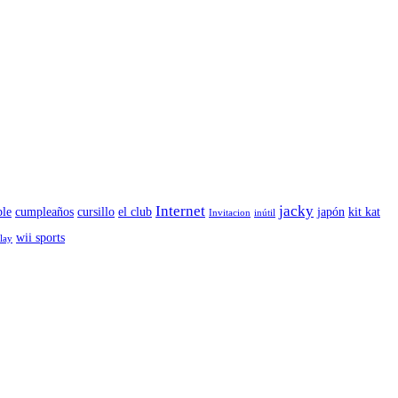
Internet
jacky
le
cumpleaños
cursillo
el club
japón
kit kat
Invitacion
inútil
wii sports
play