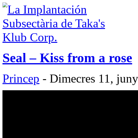
Seal – Kiss from a rose
Princep
- Dimecres 11, juny