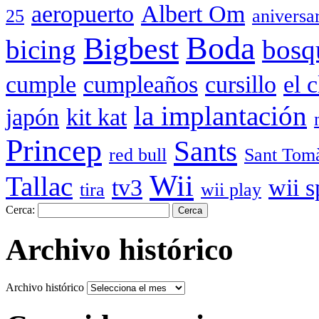
aeropuerto
Albert Om
25
aniversa
Boda
Bigbest
bicing
bosq
cumple
cumpleaños
cursillo
el 
la implantación
japón
kit kat
Princep
Sants
red bull
Sant Tom
Wii
Tallac
tv3
wii s
tira
wii play
Cerca:
Archivo histórico
Archivo histórico