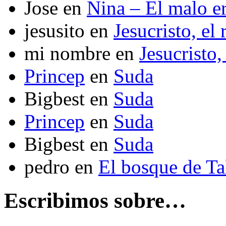
Jose
en
Nina – El malo er
jesusito
en
Jesucristo, el
mi nombre
en
Jesucristo,
Princep
en
Suda
Bigbest
en
Suda
Princep
en
Suda
Bigbest
en
Suda
pedro
en
El bosque de T
Escribimos sobre…