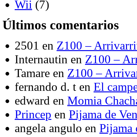
Wii
(7)
Últimos comentarios
2501
en
Z100 – Arrivarr
Internautin
en
Z100 – Arr
Tamare
en
Z100 – Arriva
fernando d. t
en
El camp
edward
en
Momia Chach
Princep
en
Pijama de Ve
angela angulo
en
Pijama