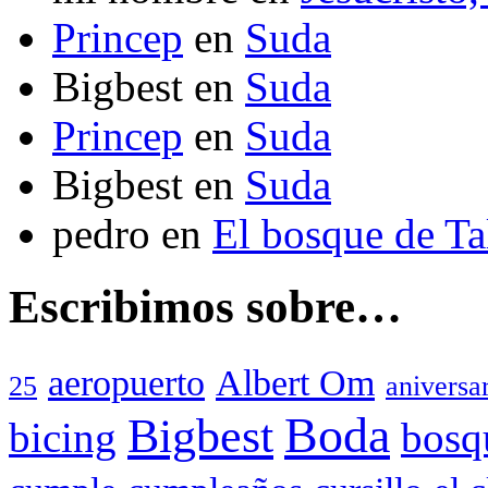
Princep
en
Suda
Bigbest
en
Suda
Princep
en
Suda
Bigbest
en
Suda
pedro
en
El bosque de T
Escribimos sobre…
aeropuerto
Albert Om
25
aniversa
Boda
Bigbest
bicing
bosq