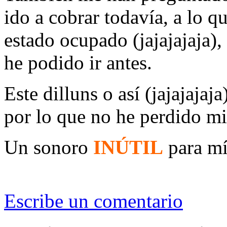
ido a cobrar todavía, a lo q
estado ocupado (jajajajaja),
he podido ir antes.
Este dilluns o así (jajajajaj
por lo que no he perdido mi
Un sonoro
INÚTIL
para mí
Escribe un comentario