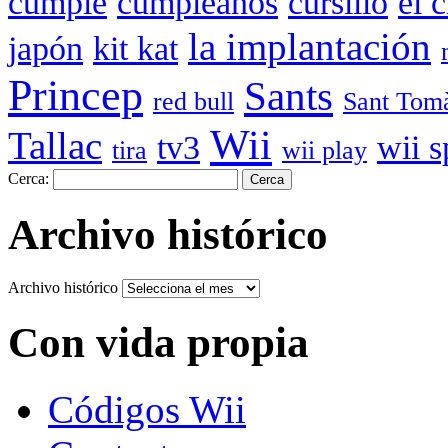
cumple
cumpleaños
cursillo
el 
la implantación
japón
kit kat
Princep
Sants
red bull
Sant Tom
Wii
Tallac
tv3
wii s
tira
wii play
Cerca:
Archivo histórico
Archivo histórico
Con vida propia
Códigos Wii