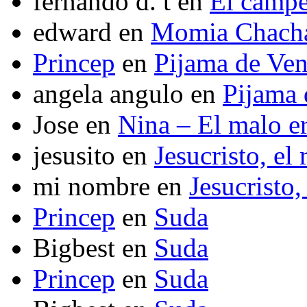
fernando d. t
en
El camp
edward
en
Momia Chach
Princep
en
Pijama de Ve
angela angulo
en
Pijama
Jose
en
Nina – El malo er
jesusito
en
Jesucristo, el
mi nombre
en
Jesucristo,
Princep
en
Suda
Bigbest
en
Suda
Princep
en
Suda