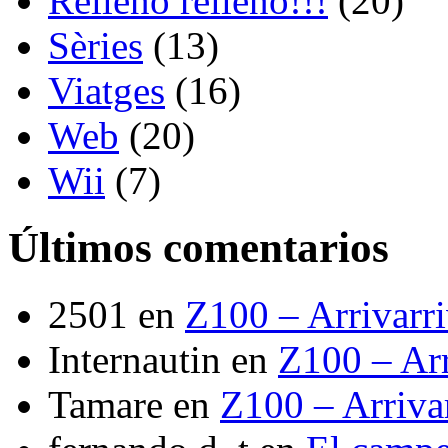
Relleno relleno!!!
(20)
Sèries
(13)
Viatges
(16)
Web
(20)
Wii
(7)
Últimos comentarios
2501
en
Z100 – Arrivarr
Internautin
en
Z100 – Arr
Tamare
en
Z100 – Arriva