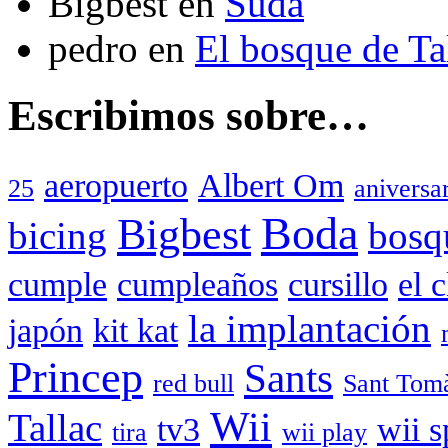
Bigbest
en
Suda
pedro
en
El bosque de T
Escribimos sobre…
aeropuerto
Albert Om
25
aniversa
Boda
Bigbest
bicing
bosq
cumple
cumpleaños
cursillo
el 
la implantación
japón
kit kat
Princep
Sants
red bull
Sant Tom
Wii
Tallac
tv3
wii s
tira
wii play