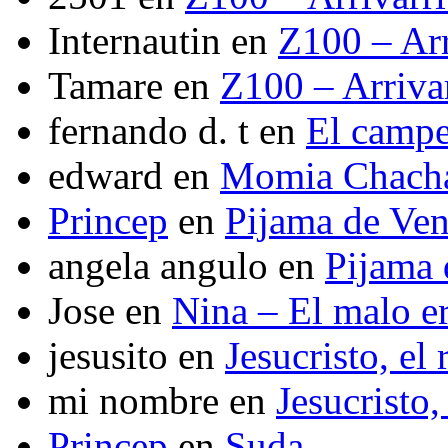
Internautin
en
Z100 – Arr
Tamare
en
Z100 – Arriva
fernando d. t
en
El camp
edward
en
Momia Chach
Princep
en
Pijama de Ve
angela angulo
en
Pijama
Jose
en
Nina – El malo er
jesusito
en
Jesucristo, el
mi nombre
en
Jesucristo,
Princep
en
Suda