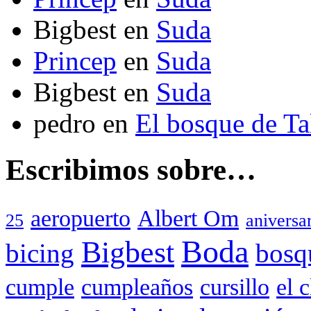
Bigbest
en
Suda
Princep
en
Suda
Bigbest
en
Suda
pedro
en
El bosque de T
Escribimos sobre…
aeropuerto
Albert Om
25
aniversa
Boda
Bigbest
bicing
bosq
cumple
cumpleaños
cursillo
el 