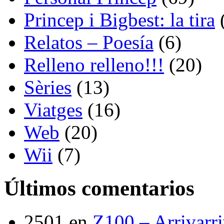
Princep i Bigbest: la tira
Relatos – Poesía
(6)
Relleno relleno!!!
(20)
Sèries
(13)
Viatges
(16)
Web
(20)
Wii
(7)
Últimos comentarios
2501
en
Z100 – Arrivarr