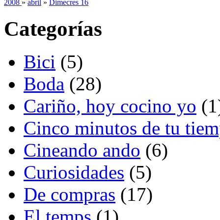
2008
»
abril
»
Dimecres 16
Categorías
Bici
(5)
Boda
(28)
Cariño, hoy cocino yo
(1
Cinco minutos de tu tie
Cineando ando
(6)
Curiosidades
(5)
De compras
(17)
El temps
(1)