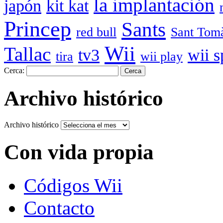
la implantación
japón
kit kat
Princep
Sants
red bull
Sant Tom
Wii
Tallac
tv3
wii s
tira
wii play
Cerca:
Archivo histórico
Archivo histórico
Con vida propia
Códigos Wii
Contacto