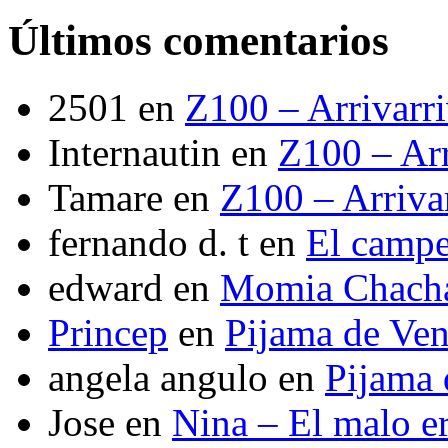
Últimos comentarios
2501
en
Z100 – Arrivarr
Internautin
en
Z100 – Arr
Tamare
en
Z100 – Arriva
fernando d. t
en
El camp
edward
en
Momia Chach
Princep
en
Pijama de Ve
angela angulo
en
Pijama
Jose
en
Nina – El malo er