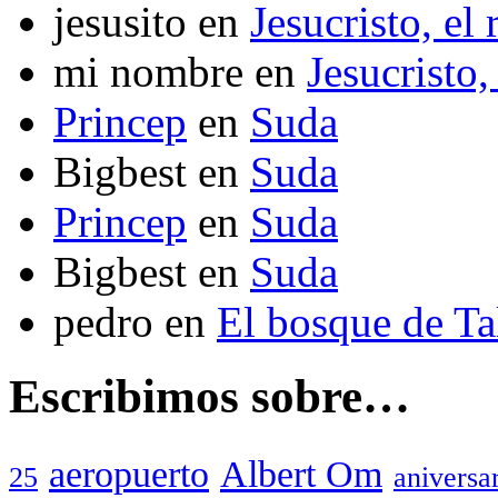
jesusito
en
Jesucristo, el
mi nombre
en
Jesucristo,
Princep
en
Suda
Bigbest
en
Suda
Princep
en
Suda
Bigbest
en
Suda
pedro
en
El bosque de T
Escribimos sobre…
aeropuerto
Albert Om
25
aniversa