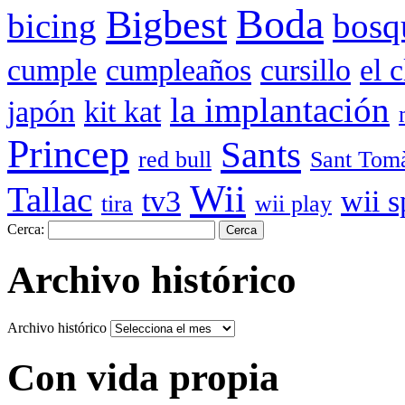
Boda
Bigbest
bicing
bosq
cumple
cumpleaños
cursillo
el 
la implantación
japón
kit kat
Princep
Sants
red bull
Sant Tom
Wii
Tallac
tv3
wii s
tira
wii play
Cerca:
Archivo histórico
Archivo histórico
Con vida propia