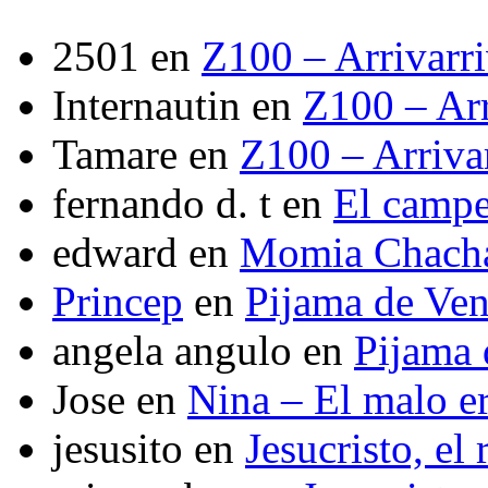
2501
en
Z100 – Arrivarr
Internautin
en
Z100 – Arr
Tamare
en
Z100 – Arriva
fernando d. t
en
El camp
edward
en
Momia Chach
Princep
en
Pijama de Ve
angela angulo
en
Pijama
Jose
en
Nina – El malo er
jesusito
en
Jesucristo, el