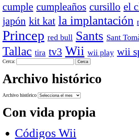
cumple
cumpleaños
cursillo
el 
la implantación
japón
kit kat
Princep
Sants
red bull
Sant Tom
Wii
Tallac
tv3
wii s
tira
wii play
Cerca:
Archivo histórico
Archivo histórico
Con vida propia
Códigos Wii