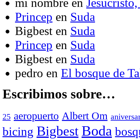
mi nombre
en
Jesucristo,
Princep
en
Suda
Bigbest
en
Suda
Princep
en
Suda
Bigbest
en
Suda
pedro
en
El bosque de T
Escribimos sobre…
aeropuerto
Albert Om
25
aniversa
Boda
Bigbest
bicing
bosq