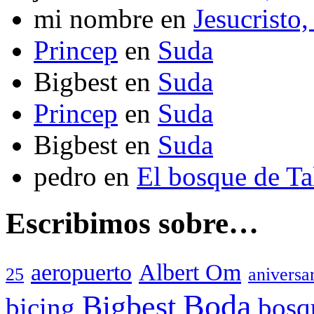
mi nombre
en
Jesucristo,
Princep
en
Suda
Bigbest
en
Suda
Princep
en
Suda
Bigbest
en
Suda
pedro
en
El bosque de T
Escribimos sobre…
aeropuerto
Albert Om
25
aniversa
Boda
Bigbest
bicing
bosq