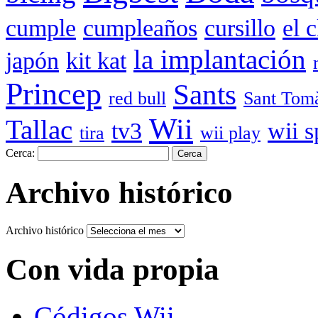
cumple
cumpleaños
cursillo
el 
la implantación
japón
kit kat
Princep
Sants
red bull
Sant Tom
Wii
Tallac
tv3
wii s
tira
wii play
Cerca:
Archivo histórico
Archivo histórico
Con vida propia
Códigos Wii