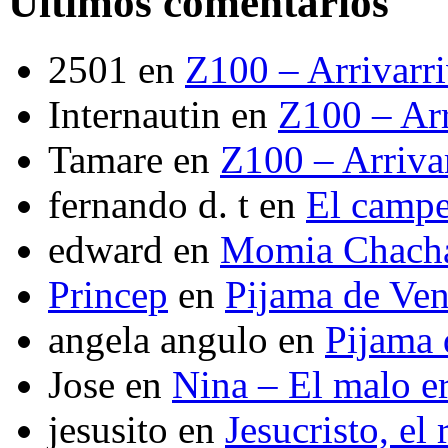
Últimos comentarios
2501
en
Z100 – Arrivarr
Internautin
en
Z100 – Arr
Tamare
en
Z100 – Arriva
fernando d. t
en
El camp
edward
en
Momia Chach
Princep
en
Pijama de Ve
angela angulo
en
Pijama
Jose
en
Nina – El malo er
jesusito
en
Jesucristo, el