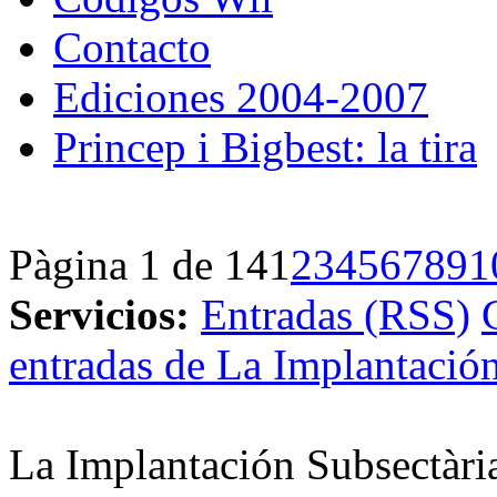
Contacto
Ediciones 2004-2007
Princep i Bigbest: la tira
Pàgina 1 de 14
1
2
3
4
5
6
7
8
9
1
Servicios:
Entradas (RSS)
entradas de La Implantación
La Implantación Subsectàri