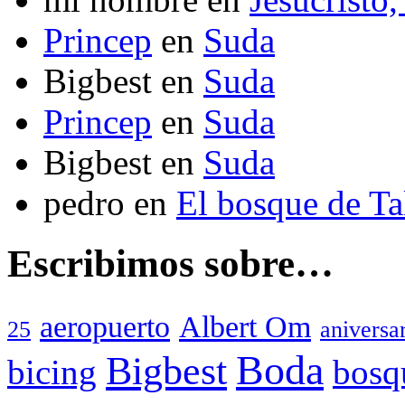
Princep
en
Suda
Bigbest
en
Suda
Princep
en
Suda
Bigbest
en
Suda
pedro
en
El bosque de T
Escribimos sobre…
aeropuerto
Albert Om
25
aniversa
Boda
Bigbest
bicing
bosq