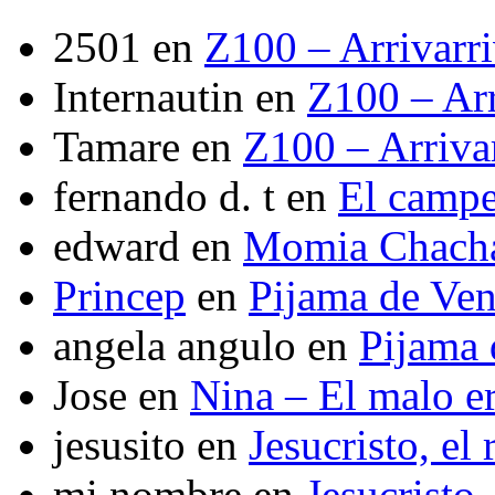
2501
en
Z100 – Arrivarr
Internautin
en
Z100 – Arr
Tamare
en
Z100 – Arriva
fernando d. t
en
El camp
edward
en
Momia Chach
Princep
en
Pijama de Ve
angela angulo
en
Pijama
Jose
en
Nina – El malo er
jesusito
en
Jesucristo, el
mi nombre
en
Jesucristo,