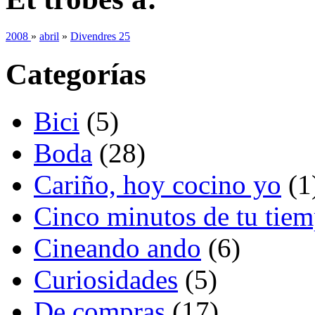
2008
»
abril
»
Divendres 25
Categorías
Bici
(5)
Boda
(28)
Cariño, hoy cocino yo
(1
Cinco minutos de tu tie
Cineando ando
(6)
Curiosidades
(5)
De compras
(17)