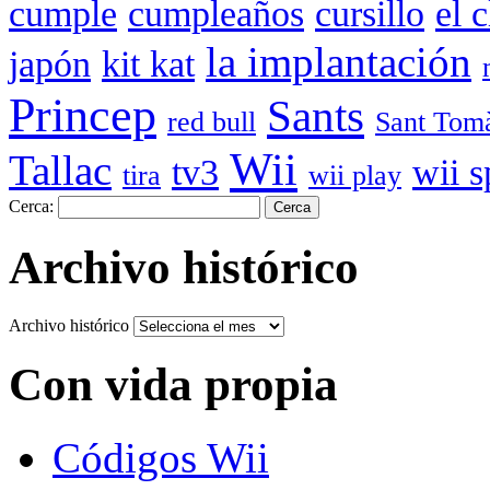
cumple
cumpleaños
cursillo
el 
la implantación
japón
kit kat
Princep
Sants
red bull
Sant Tom
Wii
Tallac
tv3
wii s
tira
wii play
Cerca:
Archivo histórico
Archivo histórico
Con vida propia
Códigos Wii