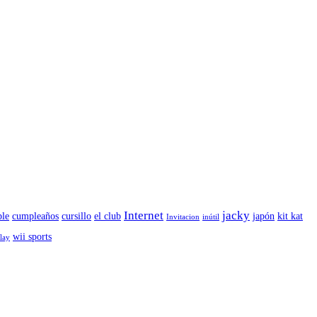
Internet
jacky
le
cumpleaños
cursillo
el club
japón
kit kat
Invitacion
inútil
wii sports
play