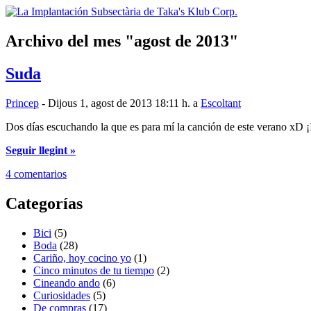
Archivo del mes
agost de 2013
Suda
Princep
- Dijous 1, agost de 2013 18:11 h. a
Escoltant
Dos días escuchando la que es para mí la canción de este verano xD ¡
Seguir llegint »
4 comentarios
Categorías
Bici
(5)
Boda
(28)
Cariño, hoy cocino yo
(1)
Cinco minutos de tu tiempo
(2)
Cineando ando
(6)
Curiosidades
(5)
De compras
(17)