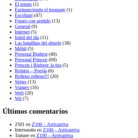
El temps
(1)
Enriqueciendo el lenguaje
(1)
Escoltant
(47)
Frases con sentido
(13)
General
(9)
Internet
(5)
Inútil del día
(11)
Las batallitas del abuelo
(38)
Mòbil
(5)
Personal Bigbest
(40)
Personal Princep
(69)
Princep i Bigbest: la tira
(5)
Relatos – Poesía
(6)
Relleno relleno!!!
(20)
Sèries
(13)
Viatges
(16)
Web
(20)
Wii
(7)
Últimos comentarios
2501
en
Z100 – Arrivarriva
Internautin
en
Z100 – Arrivarriva
Tamare
en
Z100 – Arrivarriva