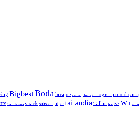
Boda
Bigbest
cing
bosque
comida
chiang mai
cump
cariño
charla
tailandia
Wii
nts
snack
Tallac
subsecta
súper
tv3
Sant Tomàs
tira
wii 