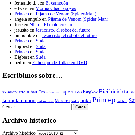
fernando d. t
en
El campeón
edward
en
Momia Chachapoyas
Princep
en
Pijama de Venom (Spider-Man)
angela angulo
en
Pijama de Venom (Spider-Man)
Jose
en
Nina – El malo eres tú
jesusito
en
Jesucristo, el robot del futuro
mi nombre
en
Jesucristo, el robot del futuro
Princep
en
Suda
Bigbest
en
Suda
Princep
en
Suda
Bigbest
en
Suda
pedro
en
El bosque de Tallac en DVD
Escribimos sobre…
Bici
bicicleta
aperitivo
bi
aeropuerto
Albert Om
bangkok
25
aniversario
Princep
Sa
la implantación
nuka
Menorca
matrimonial
Nokia
red bull
Cerca:
Archivo histórico
Archivo histórico