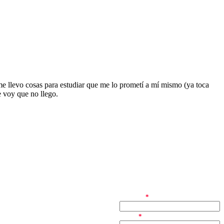
 me llevo cosas para estudiar que me lo prometí a mí mismo (ya toca
 voy que no llego.
nombre
*
email
*