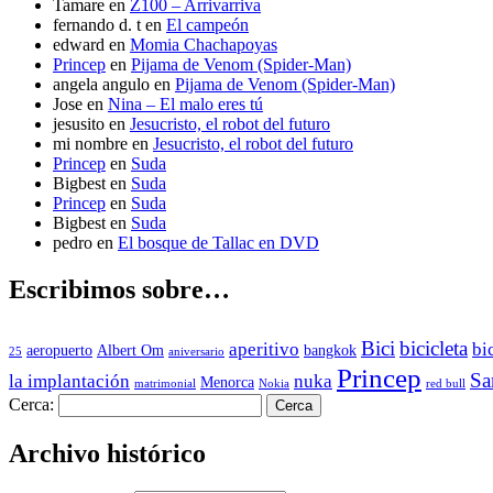
Tamare
en
Z100 – Arrivarriva
fernando d. t
en
El campeón
edward
en
Momia Chachapoyas
Princep
en
Pijama de Venom (Spider-Man)
angela angulo
en
Pijama de Venom (Spider-Man)
Jose
en
Nina – El malo eres tú
jesusito
en
Jesucristo, el robot del futuro
mi nombre
en
Jesucristo, el robot del futuro
Princep
en
Suda
Bigbest
en
Suda
Princep
en
Suda
Bigbest
en
Suda
pedro
en
El bosque de Tallac en DVD
Escribimos sobre…
Bici
bicicleta
aperitivo
bi
aeropuerto
Albert Om
bangkok
25
aniversario
Princep
Sa
la implantación
nuka
Menorca
matrimonial
Nokia
red bull
Cerca:
Archivo histórico