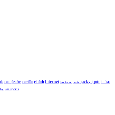
Internet
jacky
le
cumpleaños
cursillo
el club
japón
kit kat
Invitacion
inútil
wii sports
play