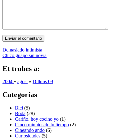
Demasiado intimista
Chico guapo sin novia
Et trobes a:
2004
»
agost
»
Dilluns 09
Categorías
Bici
(5)
Boda
(28)
Cariño, hoy cocino yo
(1)
Cinco minutos de tu tiempo
(2)
Cineando ando
(6)
Curiosidades
(5)