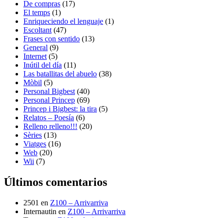
De compras
(17)
El temps
(1)
Enriqueciendo el lenguaje
(1)
Escoltant
(47)
Frases con sentido
(13)
General
(9)
Internet
(5)
Inútil del día
(11)
Las batallitas del abuelo
(38)
Mòbil
(5)
Personal Bigbest
(40)
Personal Princep
(69)
Princep i Bigbest: la tira
(5)
Relatos – Poesía
(6)
Relleno relleno!!!
(20)
Sèries
(13)
Viatges
(16)
Web
(20)
Wii
(7)
Últimos comentarios
2501
en
Z100 – Arrivarriva
Internautin
en
Z100 – Arrivarriva