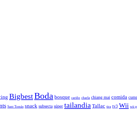
Boda
Bigbest
cing
bosque
comida
chiang mai
cump
cariño
charla
tailandia
Wii
nts
snack
Tallac
subsecta
súper
tv3
Sant Tomàs
tira
wii 