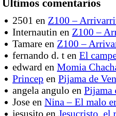
Últimos comentarios
2501
en
Z100 – Arrivarr
Internautin
en
Z100 – Arr
Tamare
en
Z100 – Arriva
fernando d. t
en
El camp
edward
en
Momia Chach
Princep
en
Pijama de Ve
angela angulo
en
Pijama
Jose
en
Nina – El malo er
jesusito
en
Jesucristo, el