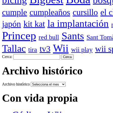
cumple
cumpleaños
cursillo
el 
la implantación
japón
kit kat
Princep
Sants
red bull
Sant Tom
Wii
Tallac
tv3
wii s
tira
wii play
Cerca:
Archivo histórico
Archivo histórico
Con vida propia