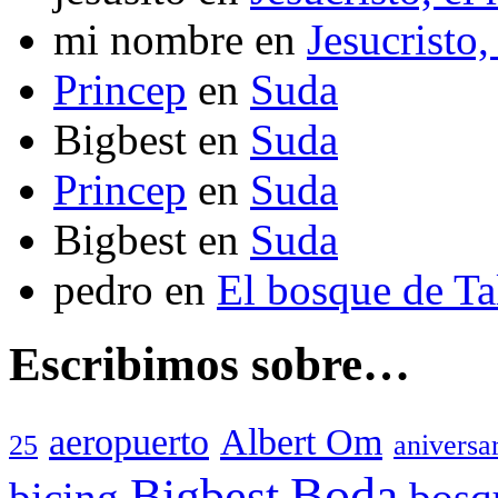
mi nombre
en
Jesucristo,
Princep
en
Suda
Bigbest
en
Suda
Princep
en
Suda
Bigbest
en
Suda
pedro
en
El bosque de T
Escribimos sobre…
aeropuerto
Albert Om
25
aniversa
Boda
Bigbest
bicing
bosq