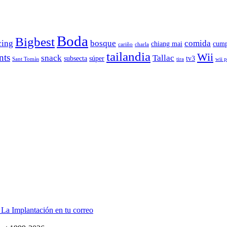
Boda
Bigbest
cing
bosque
comida
chiang mai
cump
cariño
charla
tailandia
Wii
nts
snack
Tallac
subsecta
súper
tv3
Sant Tomàs
tira
wii 
 La Implantación en tu correo