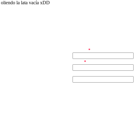
o oliendo la lata vacía xDD
nombre
*
email
*
web