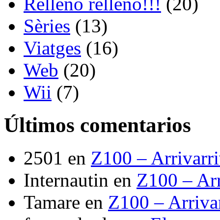
Relleno relleno!!!
(20)
Sèries
(13)
Viatges
(16)
Web
(20)
Wii
(7)
Últimos comentarios
2501
en
Z100 – Arrivarr
Internautin
en
Z100 – Arr
Tamare
en
Z100 – Arriva