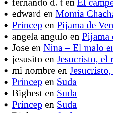
fernando d. t
en
El camp
edward
en
Momia Chach
Princep
en
Pijama de Ve
angela angulo
en
Pijama
Jose
en
Nina – El malo er
jesusito
en
Jesucristo, el
mi nombre
en
Jesucristo,
Princep
en
Suda
Bigbest
en
Suda
Princep
en
Suda