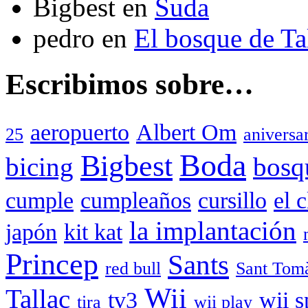
Bigbest
en
Suda
pedro
en
El bosque de T
Escribimos sobre…
aeropuerto
Albert Om
25
aniversa
Boda
Bigbest
bicing
bosq
cumple
cumpleaños
cursillo
el 
la implantación
japón
kit kat
Princep
Sants
red bull
Sant Tom
Wii
Tallac
tv3
wii s
tira
wii play