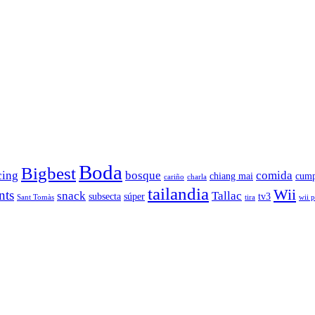
Boda
Bigbest
cing
bosque
comida
chiang mai
cump
cariño
charla
tailandia
Wii
nts
snack
Tallac
subsecta
súper
tv3
Sant Tomàs
tira
wii 