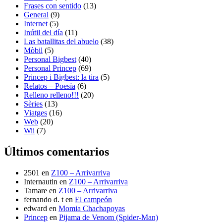
Frases con sentido
(13)
General
(9)
Internet
(5)
Inútil del día
(11)
Las batallitas del abuelo
(38)
Mòbil
(5)
Personal Bigbest
(40)
Personal Princep
(69)
Princep i Bigbest: la tira
(5)
Relatos – Poesía
(6)
Relleno relleno!!!
(20)
Sèries
(13)
Viatges
(16)
Web
(20)
Wii
(7)
Últimos comentarios
2501
en
Z100 – Arrivarriva
Internautin
en
Z100 – Arrivarriva
Tamare
en
Z100 – Arrivarriva
fernando d. t
en
El campeón
edward
en
Momia Chachapoyas
Princep
en
Pijama de Venom (Spider-Man)