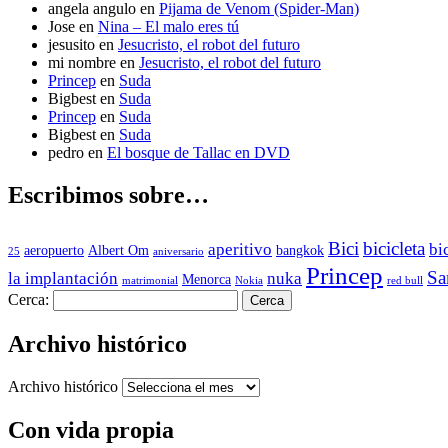
angela angulo
en
Pijama de Venom (Spider-Man)
Jose
en
Nina – El malo eres tú
jesusito
en
Jesucristo, el robot del futuro
mi nombre
en
Jesucristo, el robot del futuro
Princep
en
Suda
Bigbest
en
Suda
Princep
en
Suda
Bigbest
en
Suda
pedro
en
El bosque de Tallac en DVD
Escribimos sobre…
Bici
bicicleta
aperitivo
bi
aeropuerto
Albert Om
bangkok
25
aniversario
Princep
Sa
la implantación
nuka
Menorca
matrimonial
Nokia
red bull
Cerca:
Archivo histórico
Archivo histórico
Con vida propia