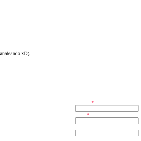
canaleando xD).
nombre
*
email
*
web