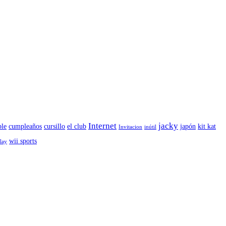
Internet
jacky
le
cumpleaños
cursillo
el club
japón
kit kat
Invitacion
inútil
wii sports
play