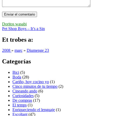
Doritos wasabi
Pet Shop Boys – It’s a Sin
Et trobes a:
2008
»
març
»
Diumenge 23
Categorías
Bici
(5)
Boda
(28)
Cariño, hoy cocino yo
(1)
Cinco minutos de tu tiempo
(2)
Cineando ando
(6)
Curiosidades
(5)
De compras
(17)
El temps
(1)
Enriqueciendo el lenguaje
(1)
Escoltant
(47)