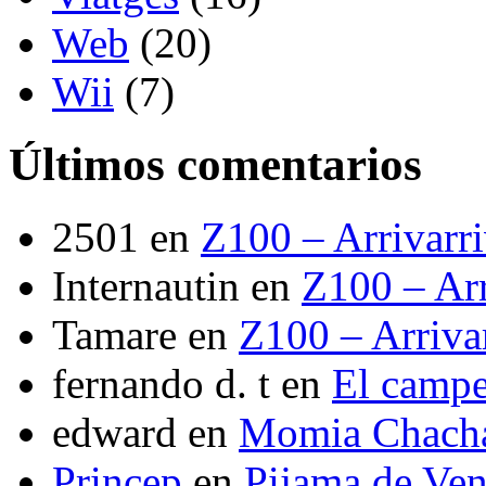
Web
(20)
Wii
(7)
Últimos comentarios
2501
en
Z100 – Arrivarr
Internautin
en
Z100 – Arr
Tamare
en
Z100 – Arriva
fernando d. t
en
El camp
edward
en
Momia Chach
Princep
en
Pijama de Ve