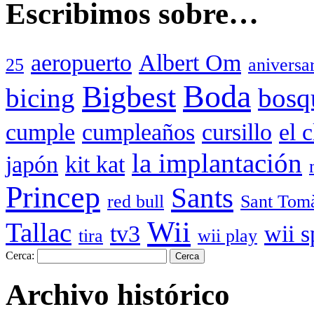
Escribimos sobre…
aeropuerto
Albert Om
25
aniversa
Boda
Bigbest
bicing
bosq
cumple
cumpleaños
cursillo
el 
la implantación
japón
kit kat
Princep
Sants
red bull
Sant Tom
Wii
Tallac
tv3
wii s
tira
wii play
Cerca:
Archivo histórico