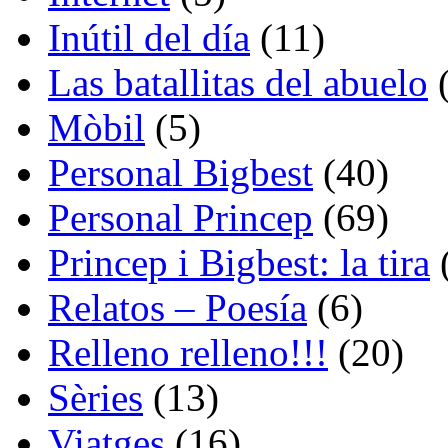
Inútil del día
(11)
Las batallitas del abuelo
(
Mòbil
(5)
Personal Bigbest
(40)
Personal Princep
(69)
Princep i Bigbest: la tira
Relatos – Poesía
(6)
Relleno relleno!!!
(20)
Sèries
(13)
Viatges
(16)