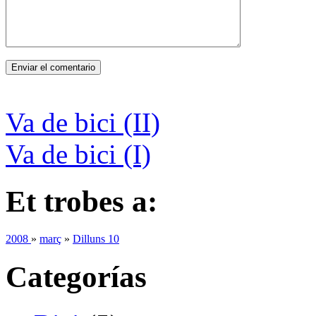
Va de bici (II)
Va de bici (I)
Et trobes a:
2008
»
març
»
Dilluns 10
Categorías