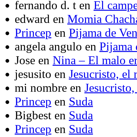
fernando d. t
en
El camp
edward
en
Momia Chach
Princep
en
Pijama de Ve
angela angulo
en
Pijama
Jose
en
Nina – El malo er
jesusito
en
Jesucristo, el
mi nombre
en
Jesucristo,
Princep
en
Suda
Bigbest
en
Suda
Princep
en
Suda