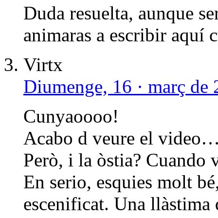
Duda resuelta, aunque ser
animaras a escribir aquí 
Virtx
Diumenge, 16 · març de 
Cunyaoooo!
Acabo d veure el video…
Però, i la òstia? Cuando 
En serio, esquies molt bé
escenificat. Una llàstima