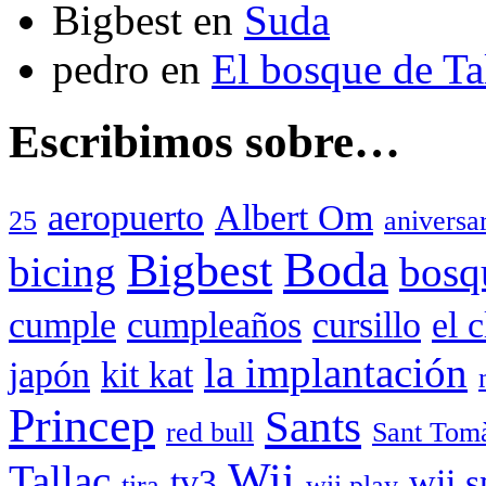
Bigbest
en
Suda
pedro
en
El bosque de T
Escribimos sobre…
aeropuerto
Albert Om
25
aniversa
Boda
Bigbest
bicing
bosq
cumple
cumpleaños
cursillo
el 
la implantación
japón
kit kat
Princep
Sants
red bull
Sant Tom
Wii
Tallac
tv3
wii s
tira
wii play