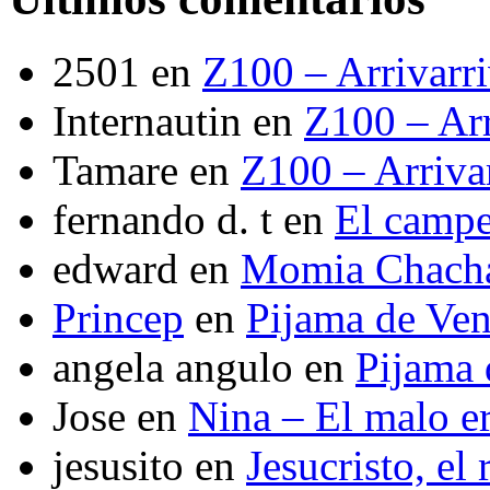
2501
en
Z100 – Arrivarr
Internautin
en
Z100 – Arr
Tamare
en
Z100 – Arriva
fernando d. t
en
El camp
edward
en
Momia Chach
Princep
en
Pijama de Ve
angela angulo
en
Pijama
Jose
en
Nina – El malo er
jesusito
en
Jesucristo, el