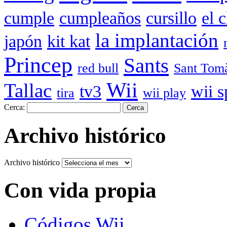
cumple
cumpleaños
cursillo
el 
la implantación
japón
kit kat
Princep
Sants
red bull
Sant Tom
Wii
Tallac
tv3
wii s
tira
wii play
Cerca:
Archivo histórico
Archivo histórico
Con vida propia
Códigos Wii