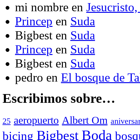
mi nombre
en
Jesucristo,
Princep
en
Suda
Bigbest
en
Suda
Princep
en
Suda
Bigbest
en
Suda
pedro
en
El bosque de T
Escribimos sobre…
aeropuerto
Albert Om
25
aniversa
Boda
Bigbest
bicing
bosq